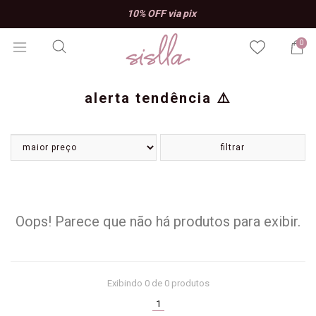
10% OFF via pix
0
alerta tendência ⚠️
filtrar
Oops! Parece que não há produtos para exibir.
Exibindo
0
de 0 produtos
(current)
1