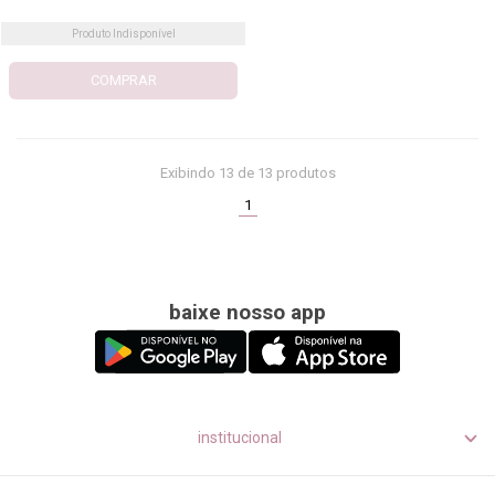
Produto Indisponível
COMPRAR
Exibindo
13
de 13 produtos
(current)
1
baixe nosso app
institucional