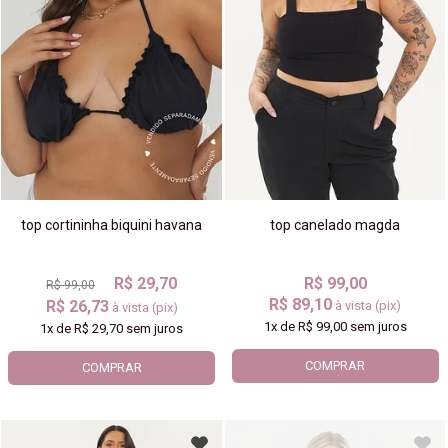
top cortininha biquini havana
top canelado magda
R$ 29,70
R$ 99,00
R$ 99,00
R$ 89,10
R$ 26,73
à vista (pix)
à vista (pix)
1x
de
R$ 99,00
sem juros
1x
de
R$ 29,70
sem juros
COMPRAR
COMPRAR