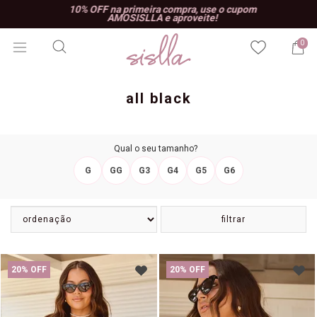
10% OFF na primeira compra, use o cupom
AMOSISLLA e aproveite!
0
all black
Qual o seu tamanho?
G
GG
G3
G4
G5
G6
filtrar
20% OFF
20% OFF