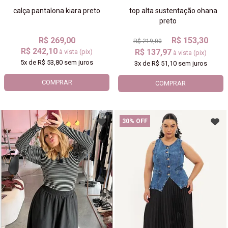
calça pantalona kiara preto
top alta sustentação ohana
preto
R$ 269,00
R$ 153,30
R$ 219,00
R$ 242,10
R$ 137,97
à vista (pix)
à vista (pix)
5x
de
R$ 53,80
sem juros
3x
de
R$ 51,10
sem juros
COMPRAR
COMPRAR
30% OFF