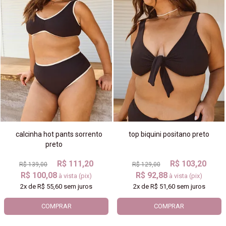
calcinha hot pants sorrento
top biquini positano preto
preto
R$ 111,20
R$ 103,20
R$ 139,00
R$ 129,00
R$ 100,08
R$ 92,88
à vista (pix)
à vista (pix)
2x
de
R$ 55,60
sem juros
2x
de
R$ 51,60
sem juros
COMPRAR
COMPRAR