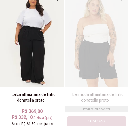
calça alfaiataria de linho
bermuda alfaiataria de linho
donatella preto
donatella preto
Produto Indisponível
R$ 369,00
R$ 332,10
à vista (pix)
COMPRAR
6x
de
R$ 61,50
sem juros