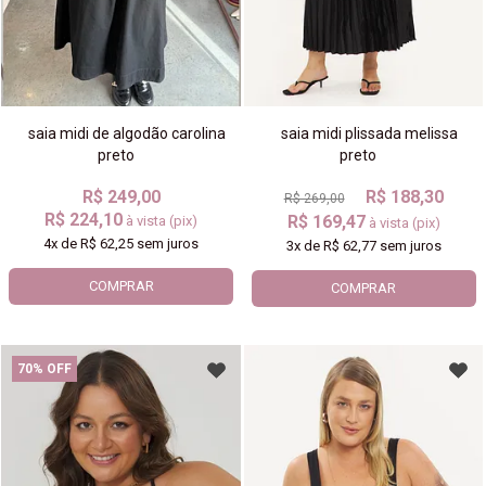
saia midi de algodão carolina
saia midi plissada melissa
preto
preto
R$ 249,00
R$ 188,30
R$ 269,00
R$ 224,10
R$ 169,47
à vista (pix)
à vista (pix)
4x
de
R$ 62,25
sem juros
3x
de
R$ 62,77
sem juros
COMPRAR
COMPRAR
70% OFF