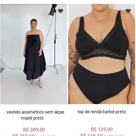
top de renda barbie preto
vestido assimétrico sem alças
maitê preto
R$ 129,00
R$ 289,00
R$ 116,10