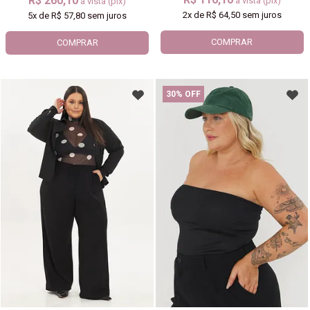
R$ 260,10
à vista (pix)
à vista (pix)
2x
de
R$ 64,50
sem juros
5x
de
R$ 57,80
sem juros
COMPRAR
COMPRAR
30% OFF