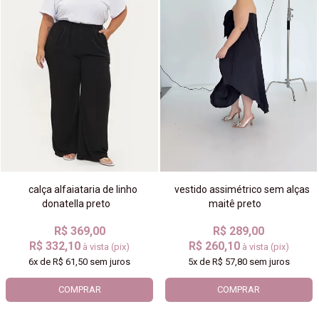
calça alfaiataria de linho
vestido assimétrico sem alças
donatella preto
maitê preto
R$ 369,00
R$ 289,00
R$ 332,10
R$ 260,10
à vista (pix)
à vista (pix)
6x
de
R$ 61,50
sem juros
5x
de
R$ 57,80
sem juros
COMPRAR
COMPRAR