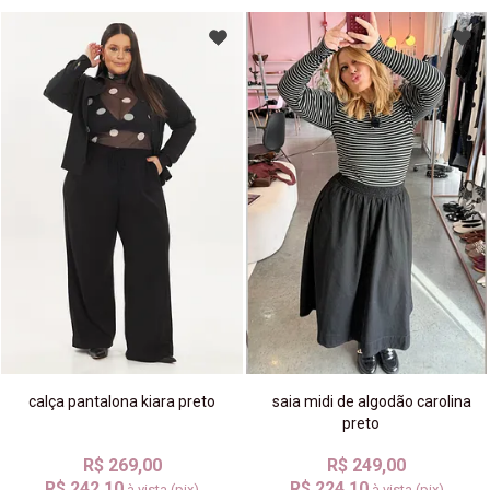
calça pantalona kiara preto
saia midi de algodão carolina
preto
R$ 269,00
R$ 249,00
R$ 242,10
R$ 224,10
à vista (pix)
à vista (pix)