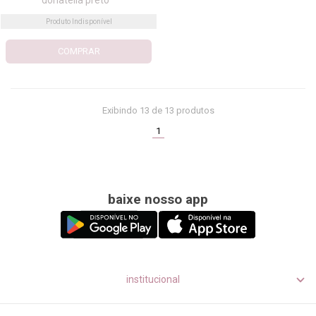
Produto Indisponível
COMPRAR
Exibindo
13
de 13 produtos
(current)
1
baixe nosso app
institucional