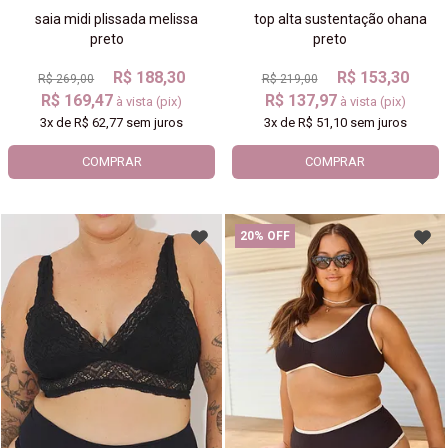
saia midi plissada melissa
top alta sustentação ohana
preto
preto
R$ 188,30
R$ 153,30
R$ 269,00
R$ 219,00
R$ 169,47
R$ 137,97
à vista (pix)
à vista (pix)
3x
de
R$ 62,77
sem juros
3x
de
R$ 51,10
sem juros
COMPRAR
COMPRAR
20% OFF