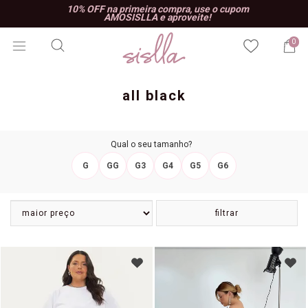
10% OFF na primeira compra, use o cupom
AMOSISLLA e aproveite!
0
all black
Qual o seu tamanho?
G
GG
G3
G4
G5
G6
filtrar