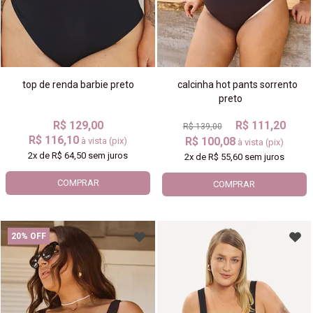
top de renda barbie preto
calcinha hot pants sorrento
preto
R$ 129,00
R$ 111,20
R$ 139,00
R$ 116,10
R$ 100,08
à vista (pix)
à vista (pix)
2x
de
R$ 64,50
sem juros
2x
de
R$ 55,60
sem juros
COMPRAR
COMPRAR
20% OFF