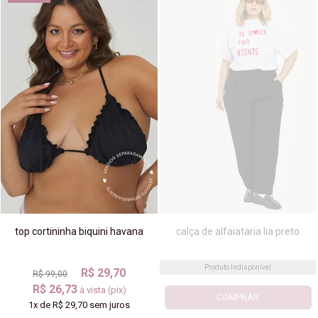
top cortininha biquini havana
calça de alfaiataria lia preto
Produto Indisponível
R$ 29,70
R$ 99,00
R$ 26,73
à vista (pix)
COMPRAR
1x
de
R$ 29,70
sem juros