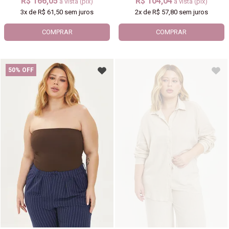
R$ 166,05
R$ 104,04
à vista (pix)
à vista (pix)
3x
de
R$ 61,50
sem juros
2x
de
R$ 57,80
sem juros
COMPRAR
COMPRAR
50% OFF