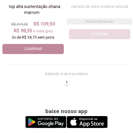
top alta sustentação ohana
camisa de linho melina natural
marrom
Produto Indisponível
R$ 109,50
R$ 219,00
R$ 98,55
à vista (pix)
COMPRAR
2x
de
R$ 54,75
sem juros
COMPRAR
Exibindo
6
de 6 produtos
(current)
1
baixe nosso app