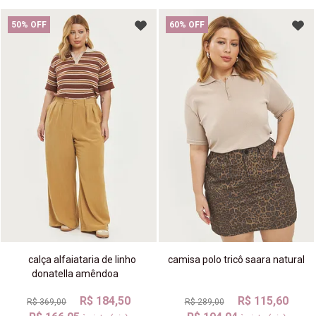
50% OFF
60% OFF
calça alfaiataria de linho
camisa polo tricô saara natural
donatella amêndoa
R$ 184,50
R$ 115,60
R$ 369,00
R$ 289,00