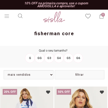
10% OFF na primeira compra, use o cupom
AMOSISLLA e aproveite!
0
fisherman core
Qual o seu tamanho?
G
GG
G3
G4
G5
G6
filtrar
20% OFF
50% OFF