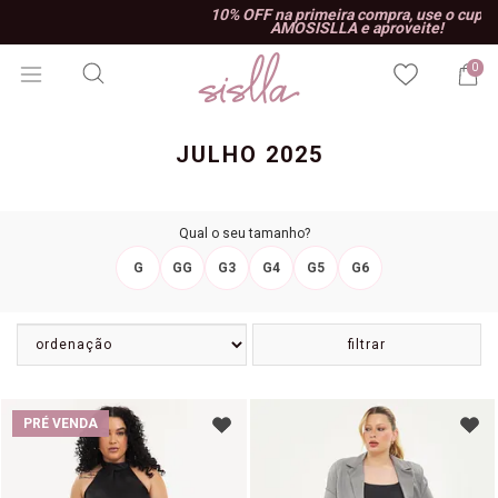
10% OFF na primeira compra, use o cupom
AMOSISLLA e aproveite!
0
JULHO 2025
Qual o seu tamanho?
G
GG
G3
G4
G5
G6
filtrar
PRÉ VENDA