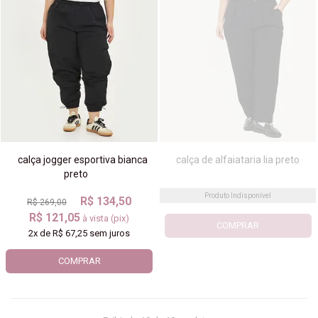
calça jogger esportiva bianca
calça de alfaiataria lia preto
preto
Produto Indisponível
R$ 134,50
R$ 269,00
R$ 121,05
à vista (pix)
COMPRAR
2x
de
R$ 67,25
sem juros
COMPRAR