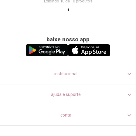
Exibindo
10
de 10 produtos
(current)
1
baixe nosso app
institucional
ajuda e suporte
conta