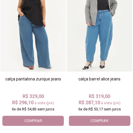
calça pantalona zurique jeans
calça barrel alice jeans
R$ 329,00
R$ 319,00
R$ 296,10
R$ 287,10
à vista (pix)
à vista (pix)
6x
de
R$ 54,83
sem juros
6x
de
R$ 53,17
sem juros
COMPRAR
COMPRAR