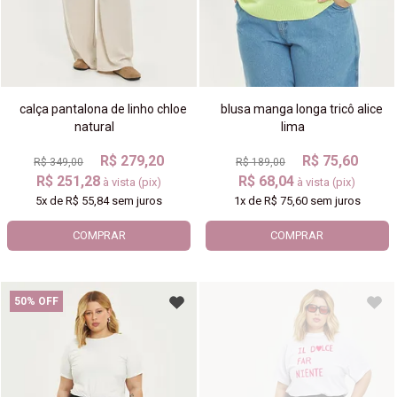
calça pantalona de linho chloe
blusa manga longa tricô alice
natural
lima
R$ 279,20
R$ 75,60
R$ 349,00
R$ 189,00
R$ 251,28
R$ 68,04
à vista (pix)
à vista (pix)
5x
de
R$ 55,84
sem juros
1x
de
R$ 75,60
sem juros
COMPRAR
COMPRAR
50% OFF