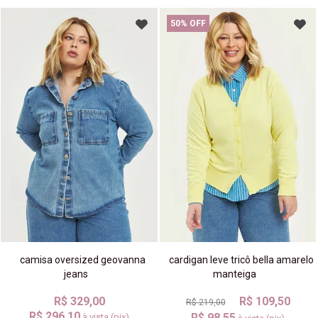
50% OFF
camisa oversized geovanna
cardigan leve tricô bella amarelo
jeans
manteiga
R$ 329,00
R$ 109,50
R$ 219,00
R$ 296,10
R$ 98,55
à vista (pix)