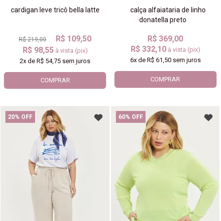
cardigan leve tricô bella latte
calça alfaiataria de linho
donatella preto
R$ 109,50
R$ 369,00
R$ 219,00
R$ 332,10
R$ 98,55
à vista (pix)
à vista (pix)
6x
de
R$ 61,50
sem juros
2x
de
R$ 54,75
sem juros
COMPRAR
COMPRAR
20% OFF
60% OFF