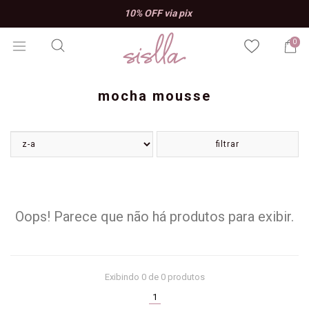
10% OFF via pix
0
mocha mousse
filtrar
Oops! Parece que não há produtos para exibir.
Exibindo
0
de 0 produtos
(current)
1