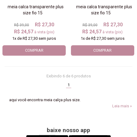
meia calca transparente plus
meia calca transparente plus
size fio 15
size fio 15
R$ 27,30
R$ 27,30
R$ 39,00
R$ 39,00
R$ 24,57
R$ 24,57
à vista (pix)
à vista (pix)
1x
de
R$ 27,30
sem juros
1x
de
R$ 27,30
sem juros
COMPRAR
COMPRAR
Exibindo
6
de 6 produtos
(current)
1
aqui você encontra meia calça plus size.
Leia mais »
baixe nosso app