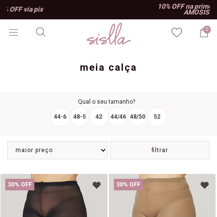
10% OFF na primeira compra, use o cupom
AMOSISLLA e aproveite!
0
meia calça
Qual o seu tamanho?
44-6
48-5
42
44/46
48/50
52
filtrar
30% OFF
30% OFF