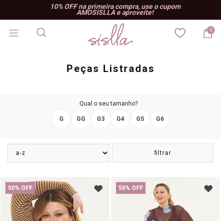
10% OFF na primeira compra, use o cupom
AMOSISLLA e aproveite!
0
Peças Listradas
Qual o seu tamanho?
G
GG
G3
G4
G5
G6
filtrar
50% OFF
50% OFF