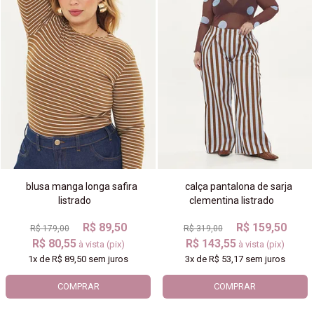
blusa manga longa safira
calça pantalona de sarja
listrado
clementina listrado
R$ 89,50
R$ 159,50
R$ 179,00
R$ 319,00
R$ 80,55
R$ 143,55
à vista (pix)
à vista (pix)
1x
de
R$ 89,50
sem juros
3x
de
R$ 53,17
sem juros
COMPRAR
COMPRAR