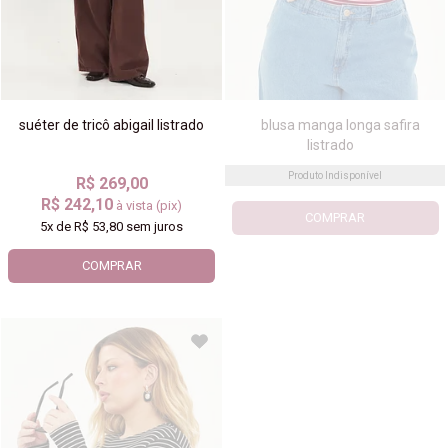
suéter de tricô abigail listrado
blusa manga longa safira
listrado
Produto Indisponível
R$ 269,00
R$ 242,10
à vista (pix)
COMPRAR
5x
de
R$ 53,80
sem juros
COMPRAR