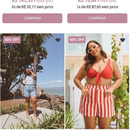
R$ 143,55
R$ 78,84
à vista (pix)
à vista (pix)
3x
de
R$ 53,17
sem juros
1x
de
R$ 87,60
sem juros
COMPRAR
COMPRAR
60% OFF
60% OFF