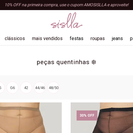
10% OFF na primeira compra, use o cupom AMOSISLLA e aproveite!
clássicos
mais vendidos
festas
roupas
jeans
p
blusas
peças quentinhas ❄️
shorts e bermudas
tops e croppeds
regatas
5
G6
42
44/46
48/50
acessórios
macacão
30% OFF