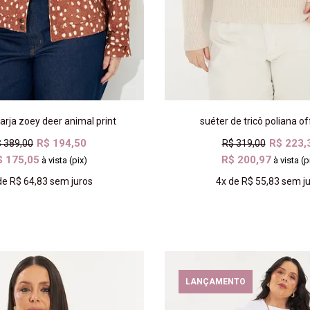
arja zoey deer animal print
suéter de tricô poliana o
R$ 194,50
R$ 223,
 389,00
R$ 319,00
$ 175,05
R$ 200,97
à vista (pix)
à vista (p
de
R$ 64,83
sem juros
4x
de
R$ 55,83
sem ju
COMPRAR
COMPRAR
LANÇAMENTO