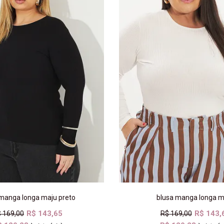
 manga longa maju preto
blusa manga longa m
R$ 143,65
R$ 143,
 169,00
R$ 169,00