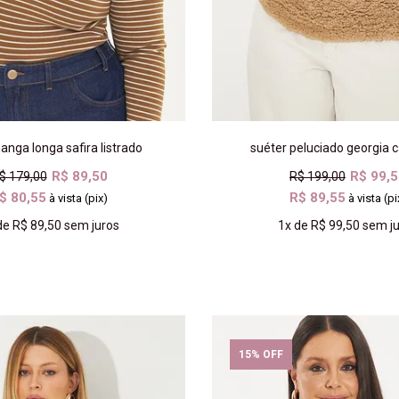
anga longa safira listrado
suéter peluciado georgia 
R$ 89,50
R$ 99,
$ 179,00
R$ 199,00
$ 80,55
R$ 89,55
à vista (pix)
à vista (pi
de
R$ 89,50
sem juros
1x
de
R$ 99,50
sem ju
COMPRAR
COMPRAR
15% OFF