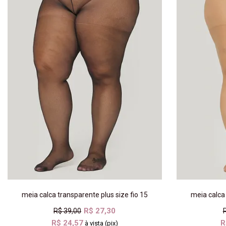
meia calca transparente plus size fio 15
meia calca 
R$ 27,30
R$ 39,00
R$ 24,57
R
à vista (pix)