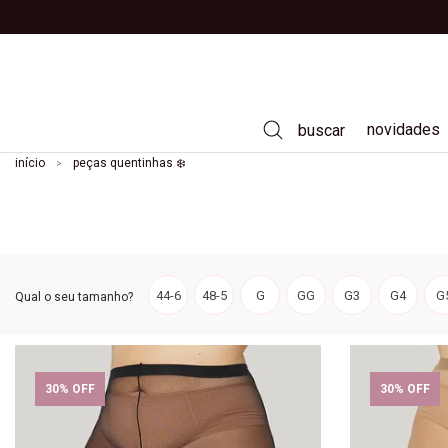
novidades
buscar
início
peças quentinhas ❄️
vestidos
calças
saias
camisas
44-6
48-5
G
GG
G3
G4
G
t-shirts
casacos e jaquetas
tricôs
30% OFF
30% OFF
jeans
moda praia