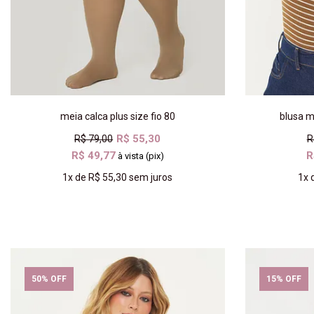
meia calca plus size fio 80
blusa m
R$ 55,30
R$ 79,00
R
R$ 49,77
R
à vista (pix)
1x
de
R$ 55,30
sem juros
1x
COMPRAR
50% OFF
15% OFF