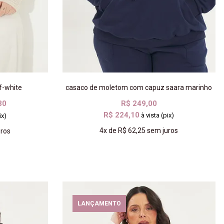
ff-white
casaco de moletom com capuz saara marinho
30
R$ 249,00
R$ 224,10
à vista (pix)
ix)
4x
de
R$ 62,25
sem juros
ros
COMPRAR
LANÇAMENTO