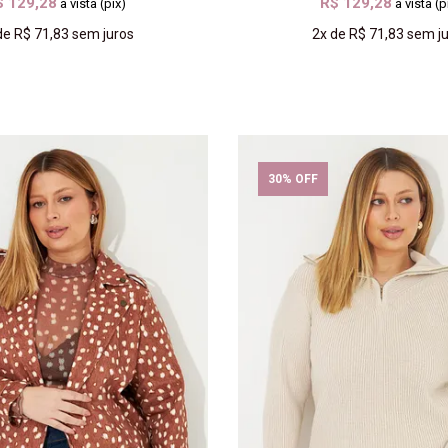
$ 129,28
R$ 129,28
à vista (pix)
à vista (p
de
R$ 71,83
sem juros
2x
de
R$ 71,83
sem ju
COMPRAR
COMPRAR
30% OFF