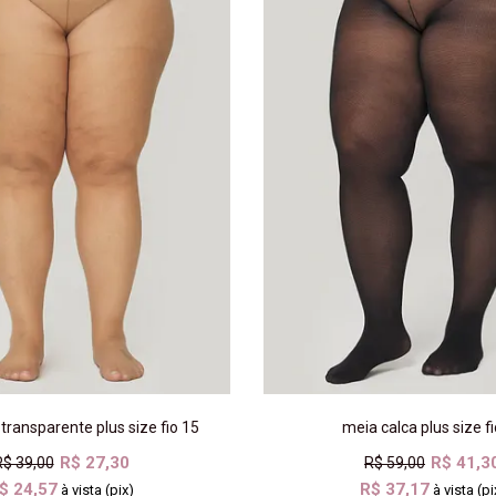
transparente plus size fio 15
meia calca plus size f
R$ 27,30
R$ 41,3
R$ 39,00
R$ 59,00
$ 24,57
R$ 37,17
à vista (pix)
à vista (pi