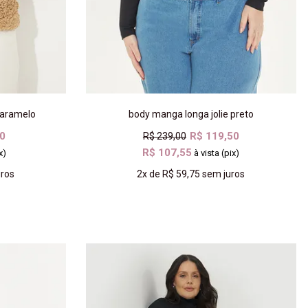
caramelo
body manga longa jolie preto
50
R$ 119,50
R$ 239,00
R$ 107,55
x)
à vista (pix)
ros
2x
de
R$ 59,75
sem juros
COMPRAR