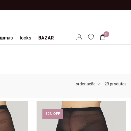
0
ijamas
looks
BAZAR
ordenação
29
produtos
30% OFF