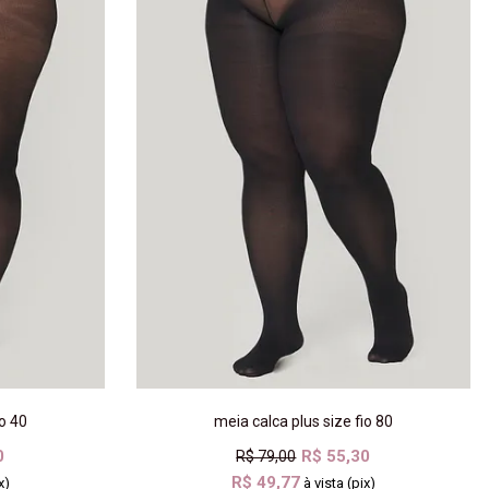
io 40
meia calca plus size fio 80
0
R$ 55,30
R$ 79,00
R$ 49,77
x)
à vista (pix)