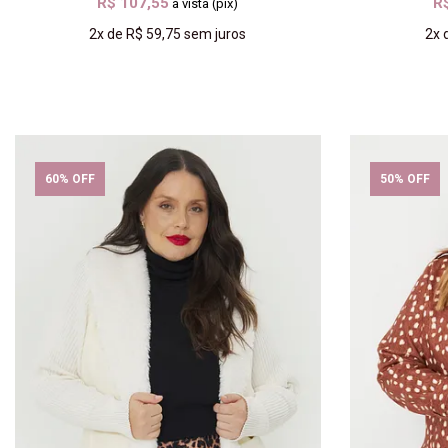
R$ 107,55
R
à vista (pix)
2x
de
R$ 59,75
sem juros
2x
COMPRAR
60% OFF
50% OFF