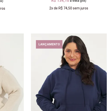
R$ 134,10
à vista (pix)
ix)
2x
de
R$ 74,50
sem juros
ros
COMPRAR
LANÇAMENTO