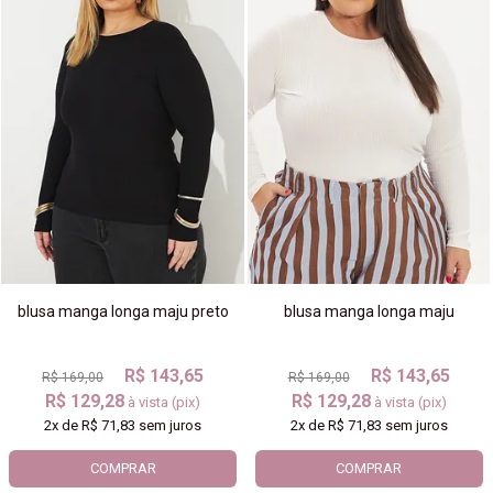
blusa manga longa maju preto
blusa manga longa maju
R$ 143,65
R$ 143,65
R$ 169,00
R$ 169,00
R$ 129,28
R$ 129,28
à vista (pix)
à vista (pix)
2x
de
R$ 71,83
sem juros
2x
de
R$ 71,83
sem juros
COMPRAR
COMPRAR