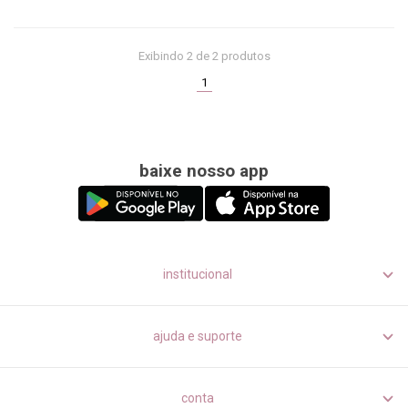
Exibindo
2
de 2 produtos
(current)
1
baixe nosso app
institucional
ajuda e suporte
conta