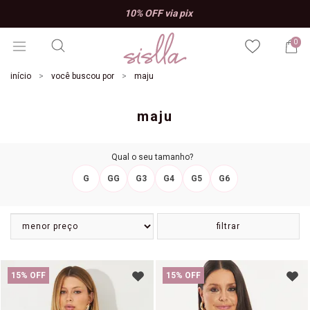
10% OFF via pix
0
início
você buscou por
maju
maju
Qual o seu tamanho?
G
GG
G3
G4
G5
G6
filtrar
15% OFF
15% OFF