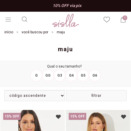
10% OFF via pix
0
início
você buscou por
maju
maju
Qual o seu tamanho?
G
GG
G3
G4
G5
G6
filtrar
15% OFF
15% OFF