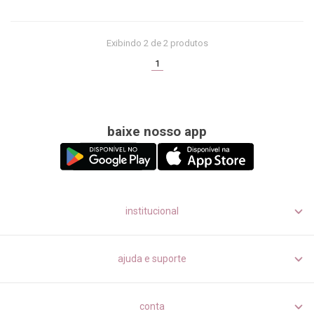
Exibindo
2
de 2 produtos
(current)
1
baixe nosso app
institucional
ajuda e suporte
conta