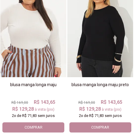
blusa manga longa maju
blusa manga longa maju preto
R$ 143,65
R$ 143,65
R$ 169,00
R$ 169,00
R$ 129,28
R$ 129,28
à vista (pix)
à vista (pix)
2x
de
R$ 71,83
sem juros
2x
de
R$ 71,83
sem juros
COMPRAR
COMPRAR