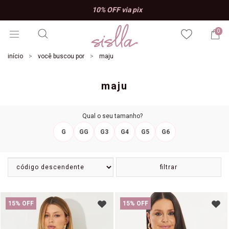
10% OFF via pix
0
início
você buscou por
maju
maju
Qual o seu tamanho?
G
GG
G3
G4
G5
G6
filtrar
15% OFF
15% OFF