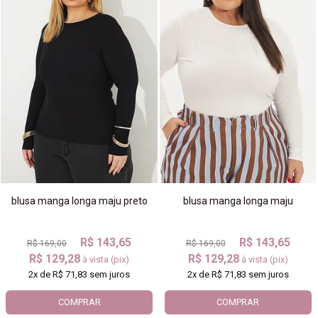
blusa manga longa maju preto
blusa manga longa maju
R$ 143,65
R$ 143,65
R$ 169,00
R$ 169,00
R$ 129,28
R$ 129,28
à vista (pix)
à vista (pix)
2x
de
R$ 71,83
sem juros
2x
de
R$ 71,83
sem juros
COMPRAR
COMPRAR