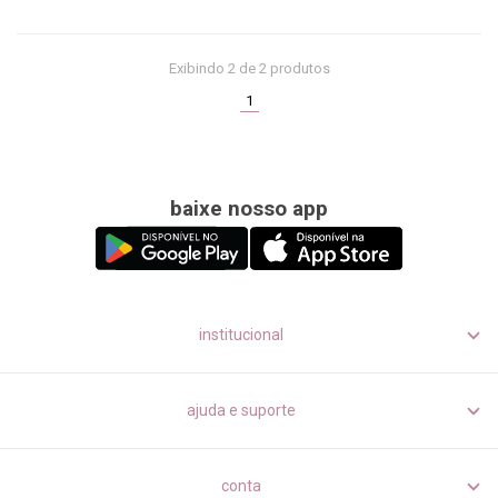
Exibindo
2
de 2 produtos
(current)
1
baixe nosso app
institucional
ajuda e suporte
conta