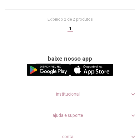
Exibindo
2
de 2 produtos
(current)
1
baixe nosso app
institucional
ajuda e suporte
conta