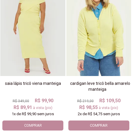
saia lápis tricô viena manteiga
cardigan leve tricô bella amarelo
manteiga
R$ 99,90
R$ 109,50
R$ 349,00
R$ 219,00
R$ 89,91
R$ 98,55
à vista (pix)
à vista (pix)
1x
de
R$ 99,90
sem juros
2x
de
R$ 54,75
sem juros
COMPRAR
COMPRAR