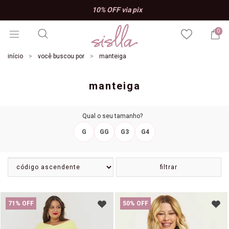
10% OFF via pix
0
início
você buscou por
manteiga
manteiga
Qual o seu tamanho?
G
GG
G3
G4
filtrar
71% OFF
50% OFF