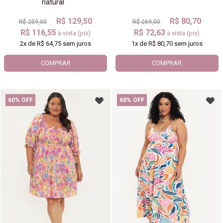
natural
R$ 129,50
R$ 80,70
R$ 259,00
R$ 269,00
R$ 116,55
R$ 72,63
à vista (pix)
à vista (pix)
2x
de
R$ 64,75
sem juros
1x
de
R$ 80,70
sem juros
COMPRAR
COMPRAR
60% OFF
60% OFF