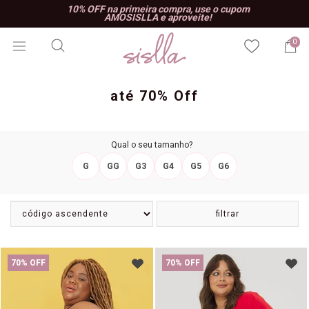
10% OFF na primeira compra, use o cupom
AMOSISLLA e aproveite!
0
até 70% Off
Qual o seu tamanho?
G
GG
G3
G4
G5
G6
filtrar
70% OFF
70% OFF