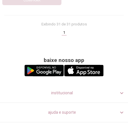
COMPRAR
Exibindo
31
de 31 produtos
(current)
1
baixe nosso app
institucional
ajuda e suporte