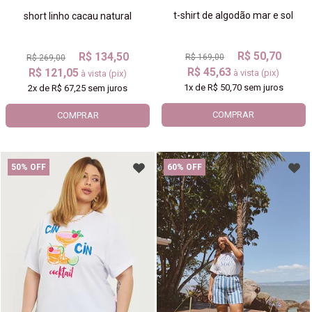
t-shirt de algodão mar e sol
short linho cacau natural
R$ 50,70
R$ 134,50
R$ 169,00
R$ 269,00
R$ 45,63
R$ 121,05
à vista (pix)
à vista (pix)
1x
de
R$ 50,70
sem juros
2x
de
R$ 67,25
sem juros
COMPRAR
COMPRAR
50% OFF
60% OFF