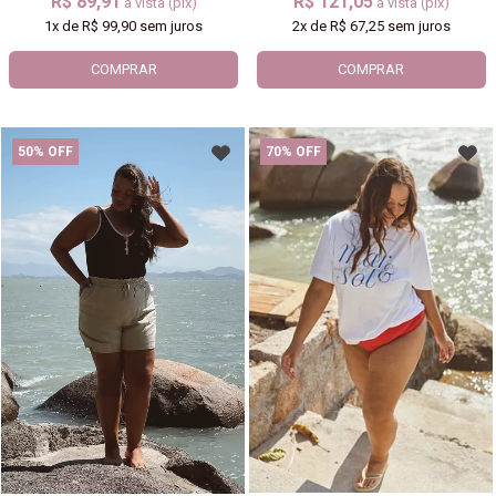
R$ 89,91
R$ 121,05
à vista (pix)
à vista (pix)
1x
de
R$ 99,90
sem juros
2x
de
R$ 67,25
sem juros
COMPRAR
COMPRAR
50% OFF
70% OFF