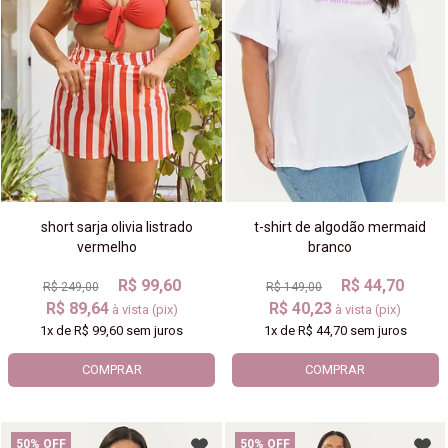
short sarja olivia listrado
t-shirt de algodão mermaid
vermelho
branco
R$ 99,60
R$ 44,70
R$ 249,00
R$ 149,00
R$ 89,64
R$ 40,23
à vista (pix)
à vista (pix)
1x
de
R$ 99,60
sem juros
1x
de
R$ 44,70
sem juros
COMPRAR
COMPRAR
50% OFF
50% OFF