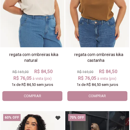
regata com ombreiras kika
regata com ombreiras kika
natural
castanha
R$ 84,50
R$ 84,50
R$ 169,00
R$ 169,00
R$ 76,05
R$ 76,05
à vista (pix)
à vista (pix)
1x
de
R$ 84,50
sem juros
1x
de
R$ 84,50
sem juros
COMPRAR
COMPRAR
60% OFF
70% OFF