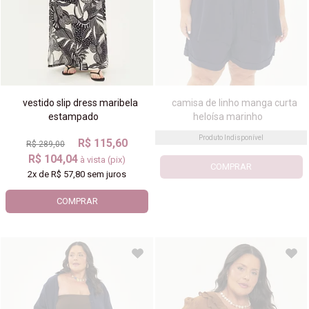
vestido slip dress maribela
camisa de linho manga curta
estampado
heloísa marinho
Produto Indisponível
R$ 115,60
R$ 289,00
R$ 104,04
à vista (pix)
COMPRAR
2x
de
R$ 57,80
sem juros
COMPRAR