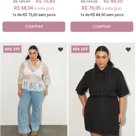
R$ 75,60
R$ 84,50
R$ 189,00
R$ 169,00
R$ 68,04
R$ 76,05
à vista (pix)
à vista (pix)
1x
de
R$ 75,60
sem juros
1x
de
R$ 84,50
sem juros
COMPRAR
COMPRAR
60% OFF
60% OFF