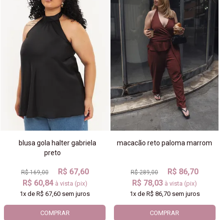
blusa gola halter gabriela
macacão reto paloma marrom
preto
R$ 67,60
R$ 86,70
R$ 169,00
R$ 289,00
R$ 60,84
R$ 78,03
à vista (pix)
à vista (pix)
1x
de
R$ 67,60
sem juros
1x
de
R$ 86,70
sem juros
COMPRAR
COMPRAR