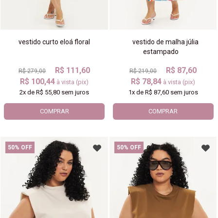
vestido curto eloá floral
vestido de malha júlia
estampado
R$ 111,60
R$ 87,60
R$ 279,00
R$ 219,00
R$ 100,44
R$ 78,84
à vista (pix)
à vista (pix)
2x
de
R$ 55,80
sem juros
1x
de
R$ 87,60
sem juros
COMPRAR
COMPRAR
50% OFF
50% OFF