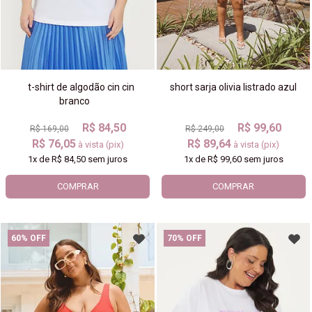
t-shirt de algodão cin cin
short sarja olivia listrado azul
branco
R$ 84,50
R$ 99,60
R$ 169,00
R$ 249,00
R$ 76,05
R$ 89,64
à vista (pix)
à vista (pix)
1x
de
R$ 84,50
sem juros
1x
de
R$ 99,60
sem juros
COMPRAR
COMPRAR
60% OFF
70% OFF