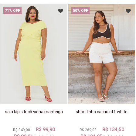
71% OFF
50% OFF
saia lápis tricô viena manteiga
short linho cacau off-white
R$ 99,90
R$ 134,50
R$ 349,00
R$ 269,00