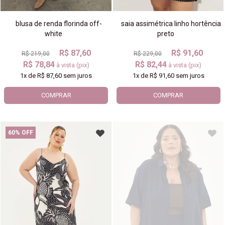
blusa de renda florinda off-
saia assimétrica linho hortência
white
preto
R$ 87,60
R$ 91,60
R$ 219,00
R$ 229,00
R$ 78,84
R$ 82,44
à vista (pix)
à vista (pix)
1x
de
R$ 87,60
sem juros
1x
de
R$ 91,60
sem juros
COMPRAR
COMPRAR
60% OFF