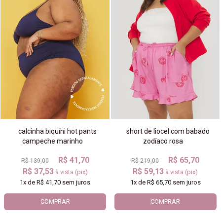
calcinha biquíni hot pants
short de liocel com babado
campeche marinho
zodíaco rosa
R$ 41,70
R$ 65,70
R$ 139,00
R$ 219,00
R$ 37,53
R$ 59,13
à vista (pix)
à vista (pix)
1x
de
R$ 41,70
sem juros
1x
de
R$ 65,70
sem juros
COMPRAR
COMPRAR