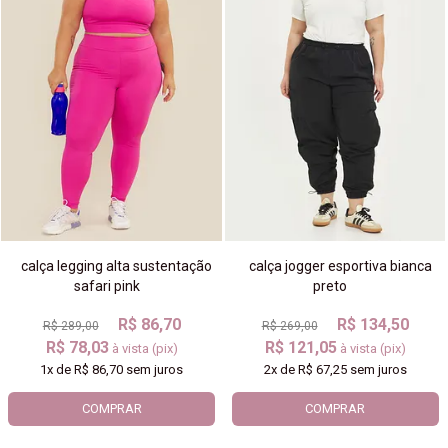
calça legging alta sustentação
calça jogger esportiva bianca
safari pink
preto
R$ 86,70
R$ 134,50
R$ 289,00
R$ 269,00
R$ 78,03
R$ 121,05
à vista (pix)
à vista (pix)
1x
de
R$ 86,70
sem juros
2x
de
R$ 67,25
sem juros
COMPRAR
COMPRAR