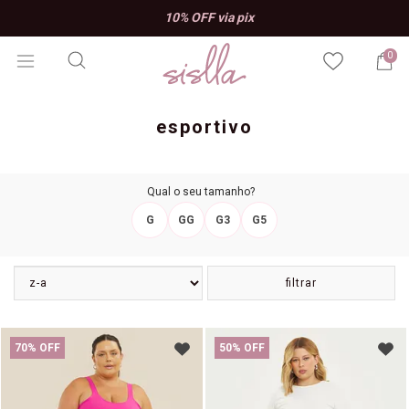
10% OFF n
10% OFF via pix
A
0
esportivo
Qual o seu tamanho?
G
GG
G3
G5
filtrar
70% OFF
50% OFF