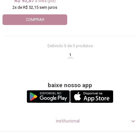
R$ 93,87
à vista (pix)
2x
de
R$ 52,15
sem juros
COMPRAR
Exibindo
3
de 3 produtos
(current)
1
baixe nosso app
institucional