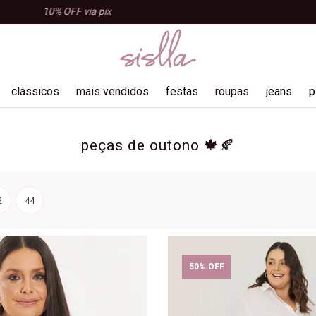
10% OFF na primeira compra, use o cupom AMOSISLLA e a
clássicos
mais vendidos
festas
roupas
jeans
p
blusas
peças de outono 🍁🍂
shorts e bermudas
tops e croppeds
2
44
regatas
acessórios
macacão
50% OFF