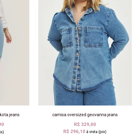
kota jeans
camisa oversized geovanna jeans
90
R$ 329,00
R$ 296,10
à vista (pix)
ix)