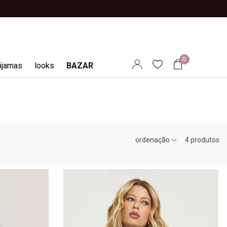
proveite!
0
ijamas
looks
BAZAR
ordenação
4
produtos