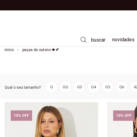
novidades
buscar
início
peças de outono 🍁🍂
vestidos
calças
saias
G
GG
G3
G4
G5
G6
4
camisas
t-shirts
casacos e jaquetas
tricôs
15% OFF
15% OFF
jeans
moda praia