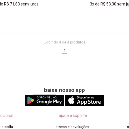
de
R$ 71,83
sem juros
3x
de
R$ 53,30
sem ju
COMPRAR
COMPRAR
Exibindo
4
de 4 produtos
(current)
1
baixe nosso app
tucional
ajuda e suporte
 a sislla
trocas e devoluções
m