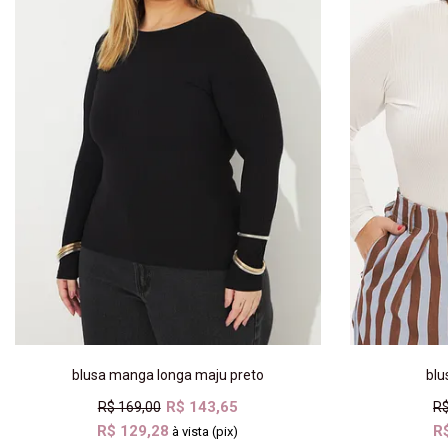
blusa manga longa maju preto
blu
R$ 143,65
R$ 169,00
R$
R$ 129,28
R
à vista (pix)