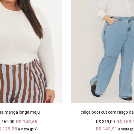
sa manga longa maju
calça boot cut com rasgo da
R$ 143,65
R$ 159,
 169,00
R$ 319,00
$ 129,28
R$ 143,91
à vista (pix)
à vista (p