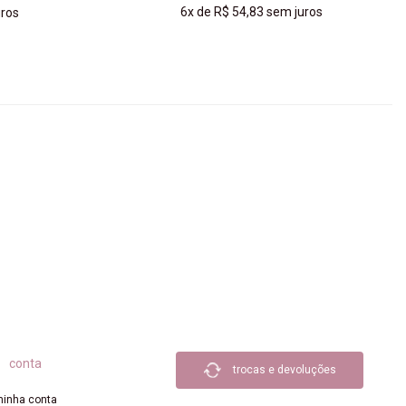
6x
de
R$ 54,83
sem juros
ros
COMPRAR
conta
trocas e devoluções
inha conta