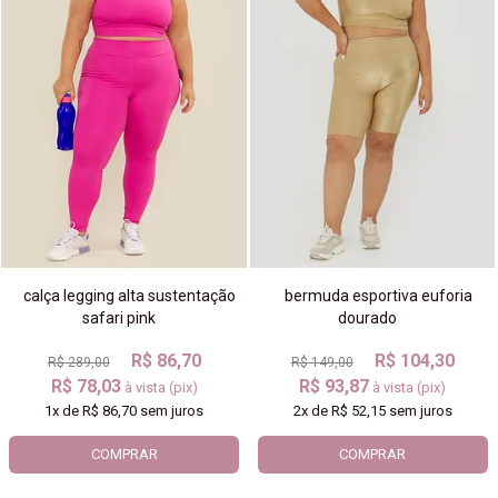
calça legging alta sustentação
bermuda esportiva euforia
safari pink
dourado
R$ 86,70
R$ 104,30
R$ 289,00
R$ 149,00
R$ 78,03
R$ 93,87
à vista (pix)
à vista (pix)
1x
de
R$ 86,70
sem juros
2x
de
R$ 52,15
sem juros
COMPRAR
COMPRAR