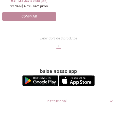
R$ 121,05
à vista (pix)
2x
de
R$ 67,25
sem juros
COMPRAR
Exibindo
3
de 3 produtos
(current)
1
baixe nosso app
institucional