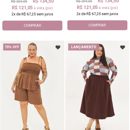
R$ 134,50
R$ 134,50
R$ 269,00
R$ 269,00
R$ 121,05
R$ 121,05
à vista (pix)
à vista (pix)
2x
de
R$ 67,25
sem juros
2x
de
R$ 67,25
sem juros
COMPRAR
COMPRAR
70% OFF
LANÇAMENTO