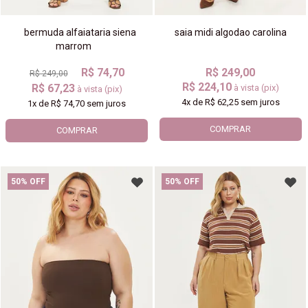
bermuda alfaiataria siena
saia midi algodao carolina
marrom
R$ 74,70
R$ 249,00
R$ 249,00
R$ 224,10
R$ 67,23
à vista (pix)
à vista (pix)
4x
de
R$ 62,25
sem juros
1x
de
R$ 74,70
sem juros
COMPRAR
COMPRAR
50% OFF
50% OFF