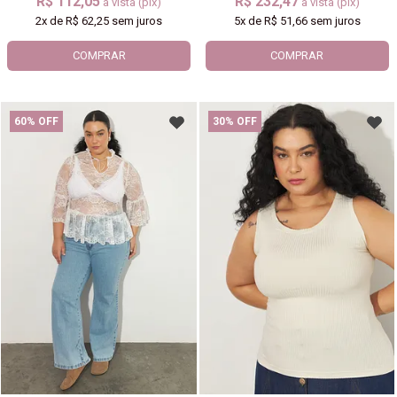
R$ 112,05
R$ 232,47
à vista (pix)
à vista (pix)
2x
de
R$ 62,25
sem juros
5x
de
R$ 51,66
sem juros
COMPRAR
COMPRAR
60% OFF
30% OFF