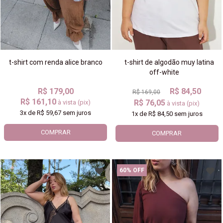
t-shirt com renda alice branco
t-shirt de algodão muy latina
off-white
R$ 179,00
R$ 84,50
R$ 169,00
R$ 161,10
R$ 76,05
à vista (pix)
à vista (pix)
3x
de
R$ 59,67
sem juros
1x
de
R$ 84,50
sem juros
COMPRAR
COMPRAR
60% OFF