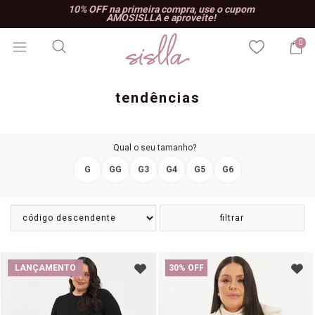
10% OFF na primeira compra, use o cupom
AMOSISLLA e aproveite!
0
tendências
Qual o seu tamanho?
G
GG
G3
G4
G5
G6
filtrar
LANÇAMENTO
30% OFF