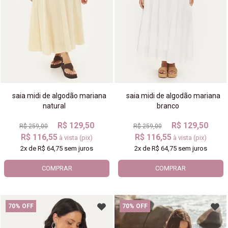
saia midi de algodão mariana
saia midi de algodão mariana
natural
branco
R$ 129,50
R$ 129,50
R$ 259,00
R$ 259,00
R$ 116,55
R$ 116,55
à vista (pix)
à vista (pix)
2x
de
R$ 64,75
sem juros
2x
de
R$ 64,75
sem juros
COMPRAR
COMPRAR
70% OFF
70% OFF