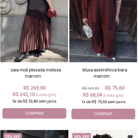
blusa assimétrica kiara
saia midi plissada melissa
marrom
marrom
R$ 75,60
R$ 269,00
R$ 189,00
R$ 242,10
R$ 68,04
à vista (pix)
à vista (pix)
5x
de
R$ 53,80
sem juros
1x
de
R$ 75,60
sem juros
COMPRAR
COMPRAR
70% OFF
50% OFF