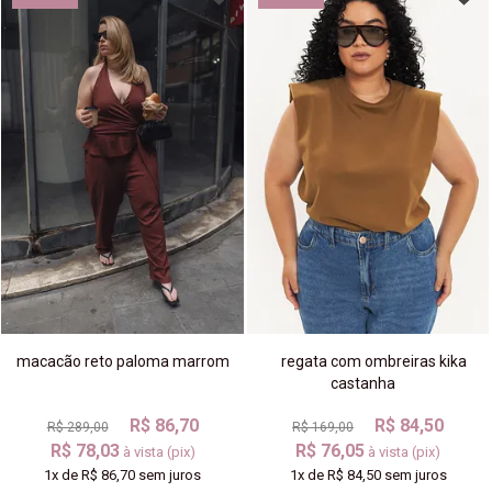
macacão reto paloma marrom
regata com ombreiras kika
castanha
R$ 86,70
R$ 84,50
R$ 289,00
R$ 169,00
R$ 78,03
R$ 76,05
à vista (pix)
à vista (pix)
1x
de
R$ 86,70
sem juros
1x
de
R$ 84,50
sem juros