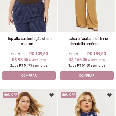
top alta sustentação ohana
calça alfaiataria de linho
marrom
donatella amêndoa
R$ 109,50
R$ 184,50
R$ 219,00
R$ 369,00
R$ 98,55
R$ 166,05
à vista (pix)
à vista (pix)
2x
de
R$ 54,75
sem juros
3x
de
R$ 61,50
sem juros
COMPRAR
COMPRAR
60% OFF
50% OFF