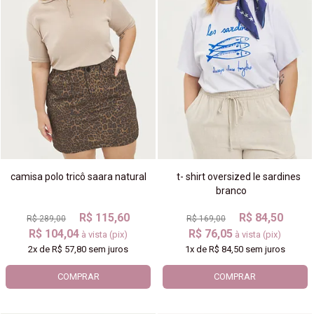
camisa polo tricô saara natural
t- shirt oversized le sardines
branco
R$ 115,60
R$ 84,50
R$ 289,00
R$ 169,00
R$ 104,04
R$ 76,05
à vista (pix)
à vista (pix)
2x
de
R$ 57,80
sem juros
1x
de
R$ 84,50
sem juros
COMPRAR
COMPRAR