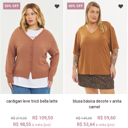
50% OFF
60% OFF
cardigan leve tricô bella latte
blusa básica decote v anita
camel
R$ 109,50
R$ 59,60
R$ 219,00
R$ 149,00
R$ 98,55
R$ 53,64
à vista (pix)
à vista (pix)