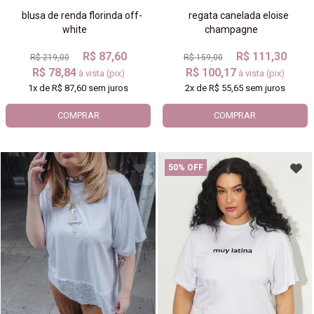
blusa de renda florinda off-
regata canelada eloise
white
champagne
R$ 87,60
R$ 111,30
R$ 219,00
R$ 159,00
R$ 78,84
R$ 100,17
à vista (pix)
à vista (pix)
1x
de
R$ 87,60
sem juros
2x
de
R$ 55,65
sem juros
COMPRAR
COMPRAR
50% OFF