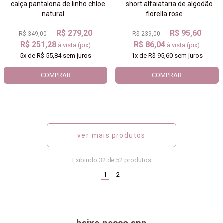
calça pantalona de linho chloe
short alfaiataria de algodão
natural
fiorella rose
R$ 279,20
R$ 95,60
R$ 349,00
R$ 239,00
R$ 251,28
R$ 86,04
à vista (pix)
à vista (pix)
5x
de
R$ 55,84
sem juros
1x
de
R$ 95,60
sem juros
COMPRAR
COMPRAR
ver mais produtos
Exibindo
32
de 52 produtos
(current)
1
2
baixe nosso app