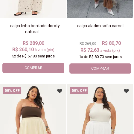
calça linho bordado doroty
calça aladim sofia camel
natural
R$ 289,00
R$ 80,70
R$ 269,00
R$ 260,10
R$ 72,63
à vista (pix)
à vista (pix)
5x
de
R$ 57,80
sem juros
1x
de
R$ 80,70
sem juros
COMPRAR
COMPRAR
50% OFF
50% OFF