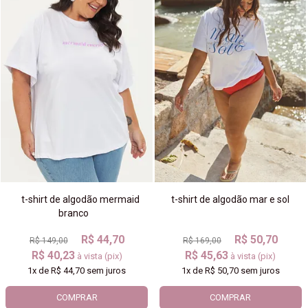
t-shirt de algodão mermaid
t-shirt de algodão mar e sol
branco
R$ 44,70
R$ 50,70
R$ 149,00
R$ 169,00
R$ 40,23
R$ 45,63
à vista (pix)
à vista (pix)
1x
de
R$ 44,70
sem juros
1x
de
R$ 50,70
sem juros
COMPRAR
COMPRAR