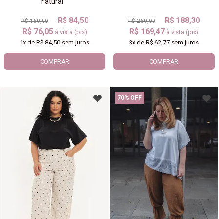
natural
R$ 84,50
R$ 188,30
R$ 169,00
R$ 269,00
R$ 76,05
R$ 169,47
à vista (pix)
à vista (pix)
1x
de
R$ 84,50
sem juros
3x
de
R$ 62,77
sem juros
COMPRAR
COMPRAR
70% OFF