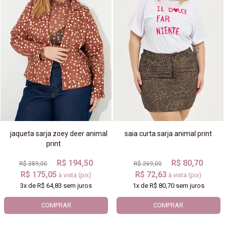
jaqueta sarja zoey deer animal
saia curta sarja animal print
print
R$ 194,50
R$ 80,70
R$ 389,00
R$ 269,00
R$ 175,05
R$ 72,63
à vista (pix)
à vista (pix)
3x
de
R$ 64,83
sem juros
1x
de
R$ 80,70
sem juros
COMPRAR
COMPRAR