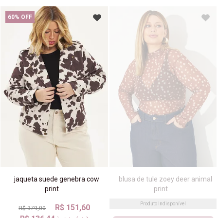
60% OFF
jaqueta suede genebra cow
blusa de tule zoey deer animal
print
print
Produto Indisponível
R$ 151,60
R$ 379,00