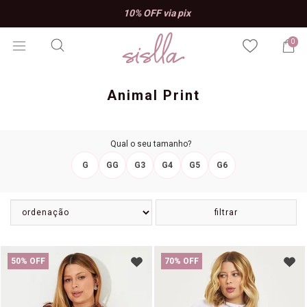
10% OFF na primeira com
F via pix
AMOSISLLA e ap
0
Animal Print
Qual o seu tamanho?
G
GG
G3
G4
G5
G6
filtrar
50% OFF
70% OFF