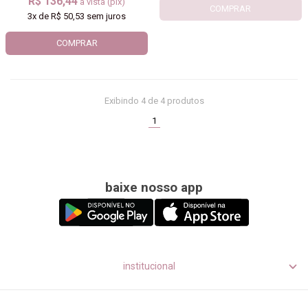
R$ 136,44
à vista (pix)
COMPRAR
3x
de
R$ 50,53
sem juros
COMPRAR
Exibindo
4
de 4 produtos
(current)
1
baixe nosso app
institucional