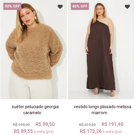
50% OFF
40% OFF
suéter peluciado georgia
vestido longo plissado melissa
caramelo
marrom
R$ 99,50
R$ 191,40
R$ 199,00
R$ 319,00
R$ 89,55
R$ 172,26
à vista (pix)
à vista (pix)