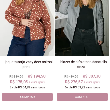
jaqueta sarja zoey deer animal
blazer de alfaiataria donatella
print
cinza
R$ 194,50
R$ 307,30
R$ 389,00
R$ 439,00
R$ 175,05
R$ 276,57
à vista (pix)
à vista (pix)
3x
de
R$ 64,83
sem juros
6x
de
R$ 51,22
sem juros
COMPRAR
COMPRAR