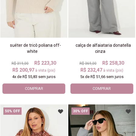
suéter de tricô poliana off-
calça de alfaiataria donatella
white
cinza
R$ 223,30
R$ 258,30
R$ 319,00
R$ 369,00
R$ 200,97
R$ 232,47
à vista (pix)
à vista (pix)
4x
de
R$ 55,83
sem juros
5x
de
R$ 51,66
sem juros
COMPRAR
COMPRAR
50% OFF
30% OFF