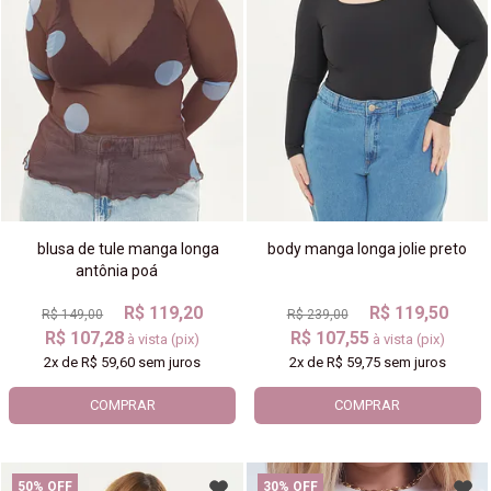
blusa de tule manga longa
body manga longa jolie preto
antônia poá
R$ 119,20
R$ 119,50
R$ 149,00
R$ 239,00
R$ 107,28
R$ 107,55
à vista (pix)
à vista (pix)
2x
de
R$ 59,60
sem juros
2x
de
R$ 59,75
sem juros
COMPRAR
COMPRAR
50% OFF
30% OFF