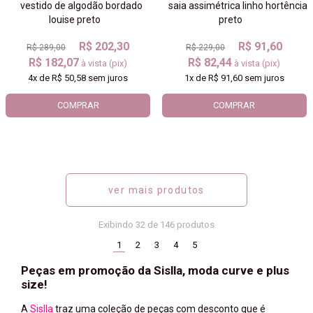
vestido de algodão bordado
saia assimétrica linho hortência
louise preto
preto
R$ 202,30
R$ 91,60
R$ 289,00
R$ 229,00
R$ 182,07
R$ 82,44
à vista (pix)
à vista (pix)
4x
de
R$ 50,58
sem juros
1x
de
R$ 91,60
sem juros
COMPRAR
COMPRAR
ver mais produtos
Exibindo
32
de 146 produtos
(current)
1
2
3
4
5
Peças em promoção da Sislla, moda curve e plus
size!
A
Sislla
traz uma coleção de peças com desconto que é