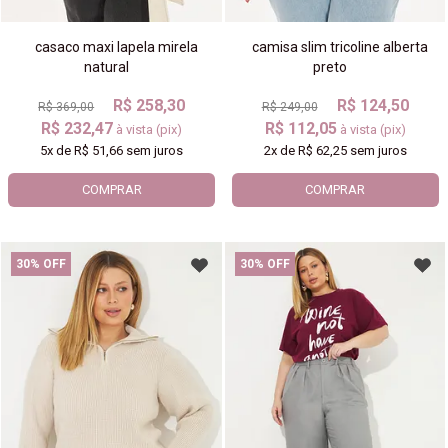
casaco maxi lapela mirela
camisa slim tricoline alberta
natural
preto
R$ 258,30
R$ 124,50
R$ 369,00
R$ 249,00
R$ 232,47
R$ 112,05
à vista (pix)
à vista (pix)
5x
de
R$ 51,66
sem juros
2x
de
R$ 62,25
sem juros
COMPRAR
COMPRAR
30% OFF
30% OFF