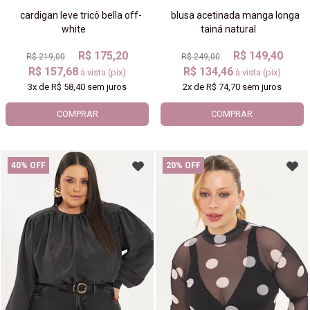
cardigan leve tricô bella off-
blusa acetinada manga longa
white
tainá natural
R$ 175,20
R$ 149,40
R$ 219,00
R$ 249,00
R$ 157,68
R$ 134,46
à vista (pix)
à vista (pix)
3x
de
R$ 58,40
sem juros
2x
de
R$ 74,70
sem juros
COMPRAR
COMPRAR
40% OFF
20% OFF