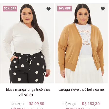
50% OFF
30% OFF
blusa manga longa tricô alice
cardigan leve tricô bella camel
off-white
R$ 99,50
R$ 153,30
R$ 199,00
R$ 219,00