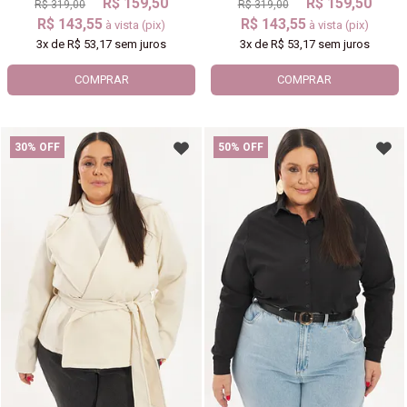
R$ 159,50
R$ 159,50
R$ 319,00
R$ 319,00
R$ 143,55
R$ 143,55
à vista (pix)
à vista (pix)
3x
de
R$ 53,17
sem juros
3x
de
R$ 53,17
sem juros
COMPRAR
COMPRAR
30% OFF
50% OFF