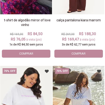
t-shirt de algodão mirror of love
calça pantalona kiara marrom
vinho
R$ 84,50
R$ 188,30
R$ 169,00
R$ 269,00
R$ 76,05
R$ 169,47
à vista (pix)
à vista (pix)
1x
de
R$ 84,50
sem juros
3x
de
R$ 62,77
sem juros
COMPRAR
COMPRAR
70% OFF
70% OFF