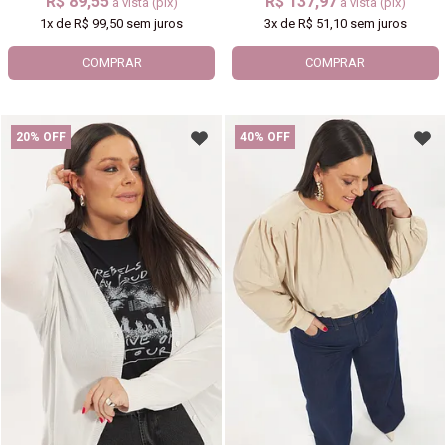
R$ 89,55
R$ 137,97
à vista (pix)
à vista (pix)
1x
de
R$ 99,50
sem juros
3x
de
R$ 51,10
sem juros
COMPRAR
COMPRAR
20% OFF
40% OFF