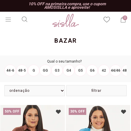
10% OFF na primeira compra, use o cupom
AMOSISLLA e aproveite!
0
BAZAR
Qual o seu tamanho?
44-6
48-5
G
GG
G3
G4
G5
G6
42
44/46
48/5
filtrar
50% OFF
30% OFF