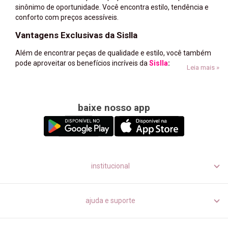
sinônimo de oportunidade. Você encontra estilo, tendência e
conforto com preços acessíveis.
Vantagens Exclusivas da Sislla
Além de encontrar peças de qualidade e estilo, você também
pode aproveitar os benefícios incríveis da
Sislla
:
Leia mais »
·
10%
de desconto no pagamento via Pix.
·
F
rete grátis
para compras acima de R$499.
baixe nosso app
·
Parcelamento
em até 6x sem juros.
institucional
ajuda e suporte