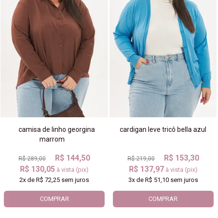
camisa de linho georgina
cardigan leve tricô bella azul
marrom
R$ 144,50
R$ 153,30
R$ 289,00
R$ 219,00
R$ 130,05
R$ 137,97
à vista (pix)
à vista (pix)
2x
de
R$ 72,25
sem juros
3x
de
R$ 51,10
sem juros
COMPRAR
COMPRAR