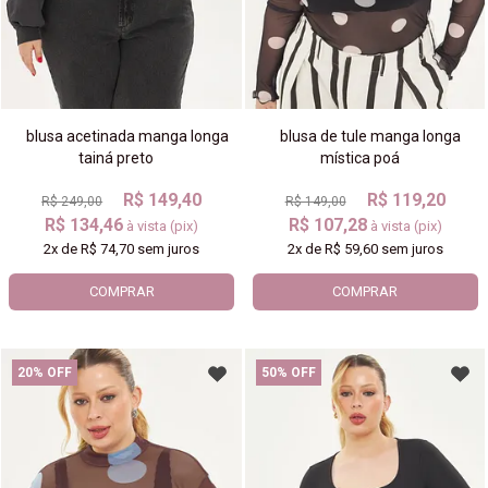
blusa acetinada manga longa
blusa de tule manga longa
tainá preto
mística poá
R$ 149,40
R$ 119,20
R$ 249,00
R$ 149,00
R$ 134,46
R$ 107,28
à vista (pix)
à vista (pix)
2x
de
R$ 74,70
sem juros
2x
de
R$ 59,60
sem juros
COMPRAR
COMPRAR
20% OFF
50% OFF