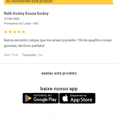
eu recomendo este produto
Ruth Godoy Souza Godoy
27/05/2026
Primavera do Leste /
MT
Nunca encontro calças que me sirvam pq tenho 150 de quadril e coxas
grossas, ela ficou perfeita!
Cor:
POA
Tamanho:
G6
avaliar este produto
baixe nosso app