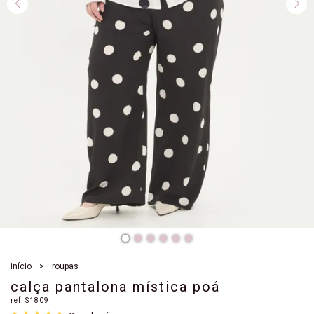
início
roupas
calça pantalona mística poá
ref:
S1809