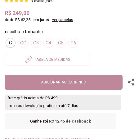
3
avaliações
R$ 249,00
4x
de
R$ 62,25
sem juros
ver parcelas
G
GG
G3
G4
G5
G6
ADICIONAR AO CARRINHO
-
frete grátis acima de R$ 499
-
troca ou devolução grátis em até 7 dias
Ganhe até
R$ 12,45
de cashback