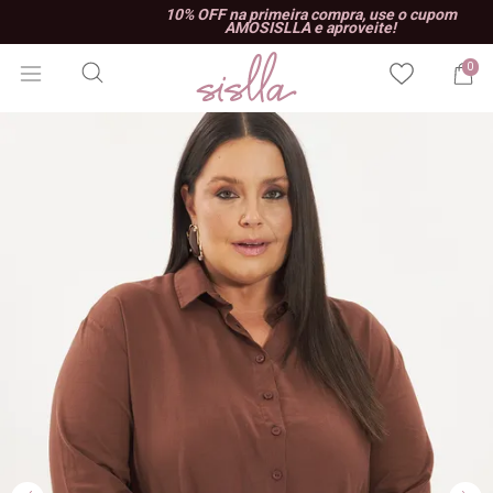
10% OFF na primeira compra, use o cupom
AMOSISLLA e aproveite!
0