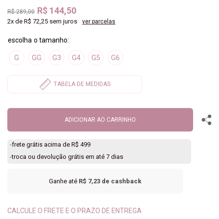
R$ 144,50
R$ 289,00
2x
de
R$ 72,25
sem juros
ver parcelas
G
GG
G3
G4
G5
G6
ADICIONAR AO CARRINHO
-
frete grátis acima de R$ 499
-
troca ou devolução grátis em até 7 dias
Ganhe até
R$ 7,23
de cashback