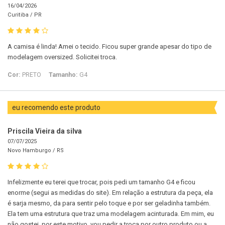
16/04/2026
Curitiba /
PR
A camisa é linda! Amei o tecido. Ficou super grande apesar do tipo de
modelagem oversized. Solicitei troca.
Cor:
PRETO
Tamanho:
G4
eu recomendo este produto
Priscila Vieira da silva
07/07/2025
Novo Hamburgo /
RS
Infelizmente eu terei que trocar, pois pedi um tamanho G4 e ficou
enorme (segui as medidas do site). Em relação a estrutura da peça, ela
é sarja mesmo, da para sentir pelo toque e por ser geladinha também.
Ela tem uma estrutura que traz uma modelagem acinturada. Em mim, eu
não gostei, por este motivo, vou pedir a troca por outro produto ou a