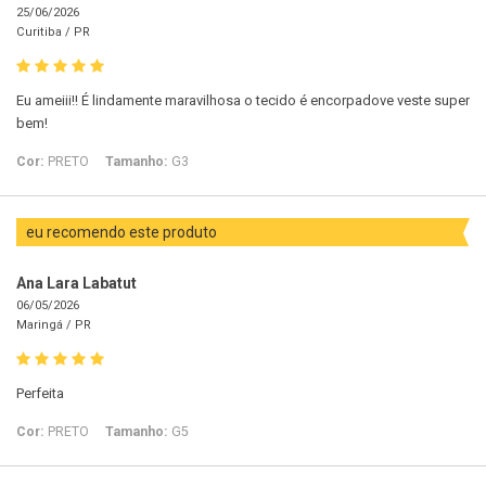
25/06/2026
Curitiba /
PR
Eu ameiii!! É lindamente maravilhosa o tecido é encorpadove veste super
bem!
Cor:
PRETO
Tamanho:
G3
eu recomendo este produto
Ana Lara Labatut
06/05/2026
Maringá /
PR
Perfeita
Cor:
PRETO
Tamanho:
G5