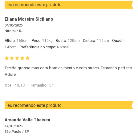
eu recomendo este produto
Eliana Moreira Siciliano
04/05/2026
Niterói /
RJ
Altura:
165cm
Peso:
110kg
Busto:
120cm
Cintura:
119cm
Quadril:
142cm
Preferência no corpo:
Normal
Tecido grosso mas com bom caimento e com strech. Tamanho perfeito.
Adorei.
Cor:
PRETO
Tamanho:
G4
eu recomendo este produto
Amanda Valle Theisen
14/01/2026
São Paulo /
SP