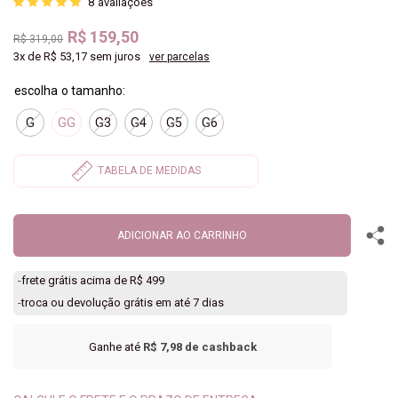
8
avaliações
R$ 159,50
R$ 319,00
3x
de
R$ 53,17
sem juros
ver parcelas
G
GG
G3
G4
G5
G6
ADICIONAR AO CARRINHO
-
frete grátis acima de R$ 499
-
troca ou devolução grátis em até 7 dias
Ganhe até
R$ 7,98
de cashback