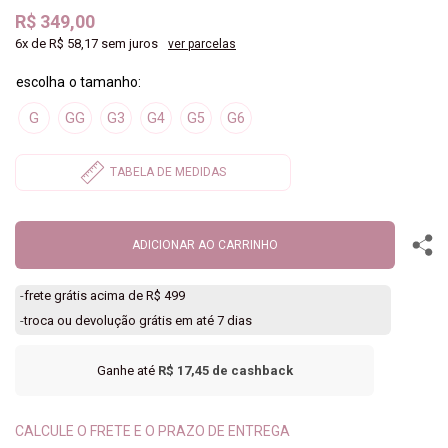
R$ 349,00
6x
de
R$ 58,17
sem juros
ver parcelas
G
GG
G3
G4
G5
G6
ADICIONAR AO CARRINHO
-
frete grátis acima de R$ 499
-
troca ou devolução grátis em até 7 dias
Ganhe até
R$ 17,45
de cashback