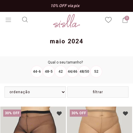
10% OFF na primeira compra, use o
AMOSISLLA e aproveite!
0
maio 2024
Qual o seu tamanho?
44-6
48-5
42
44/46
48/50
52
filtrar
30% OFF
30% OFF