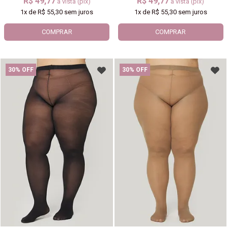
R$ 49,77
R$ 49,77
à vista (pix)
à vista (pix)
1x
de
R$ 55,30
sem juros
1x
de
R$ 55,30
sem juros
COMPRAR
COMPRAR
30% OFF
30% OFF