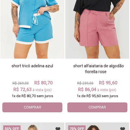
short tricô adelina azul
short alfaiataria de algodão
fiorella rose
R$ 80,70
R$ 95,60
R$ 269,00
R$ 239,00
R$ 72,63
R$ 86,04
à vista (pix)
à vista (pix)
1x
de
R$ 80,70
sem juros
1x
de
R$ 95,60
sem juros
COMPRAR
COMPRAR
50% OFF
70% OFF