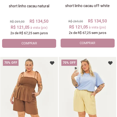
short linho cacau off-white
short linho cacau natural
R$ 134,50
R$ 134,50
R$ 269,00
R$ 269,00
R$ 121,05
R$ 121,05
à vista (pix)
à vista (pix)
2x
de
R$ 67,25
sem juros
2x
de
R$ 67,25
sem juros
COMPRAR
COMPRAR
70% OFF
70% OFF