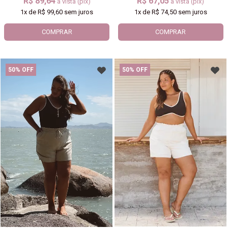
R$ 89,64
R$ 67,05
à vista (pix)
à vista (pix)
1x
de
R$ 99,60
sem juros
1x
de
R$ 74,50
sem juros
COMPRAR
COMPRAR
50% OFF
50% OFF