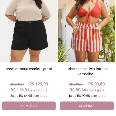
short de sarja charlote preto
short sarja olivia listrado
vermelho
R$ 129,90
R$ 99,60
R$ 259,00
R$ 249,00
R$ 116,91
R$ 89,64
à vista (pix)
à vista (pix)
2x
de
R$ 64,95
sem juros
1x
de
R$ 99,60
sem juros
COMPRAR
COMPRAR