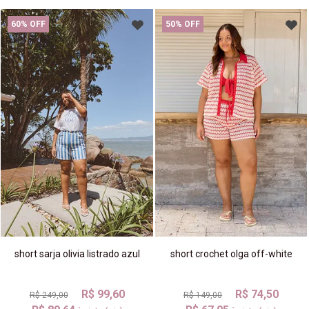
60% OFF
50% OFF
short sarja olivia listrado azul
short crochet olga off-white
R$ 99,60
R$ 74,50
R$ 249,00
R$ 149,00