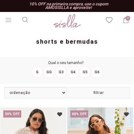
10% OFF na primeira compra, use o cupom
AMOSISLLA e aproveite!
0
shorts e bermudas
Qual o seu tamanho?
G
GG
G3
G4
G5
G6
filtrar
50% OFF
60% OFF