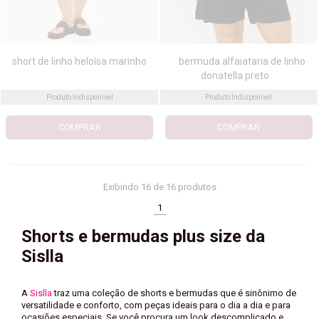
short de linho heloísa marinho
bermuda alfaiataria de linho
donatella preto
Produto Indisponível
Produto Indisponível
COMPRAR
COMPRAR
Exibindo
16
de 16 produtos
(current)
1
Shorts e bermudas plus size da
Sislla
A
Sislla
traz uma coleção de shorts e bermudas que é sinônimo de
versatilidade e conforto, com peças ideais para o dia a dia e para
ocasiões especiais. Se você procura um look descomplicado e