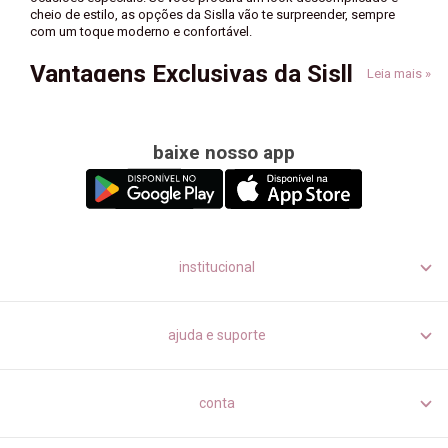
cheio de estilo, as opções da Sislla vão te surpreender, sempre
com um toque moderno e confortável.
Vantagens Exclusivas da Sislla
Leia mais »
Além de encontrar peças de qualidade e estilo, você também pode
aproveitar os benefícios incríveis da
Sislla
:
baixe nosso app
10%
de desconto no pagamento via Pix.
F
rete grátis
para compras acima de R$499.
Parcelamento
em até 6x sem juros
institucional
ajuda e suporte
conta