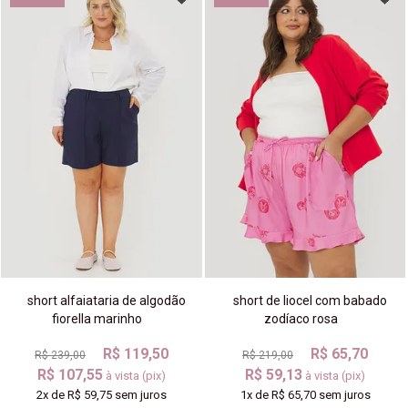
short alfaiataria de algodão
short de liocel com babado
fiorella marinho
zodíaco rosa
R$ 119,50
R$ 65,70
R$ 239,00
R$ 219,00
R$ 107,55
R$ 59,13
à vista (pix)
à vista (pix)
2x
de
R$ 59,75
sem juros
1x
de
R$ 65,70
sem juros