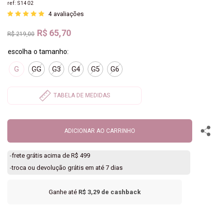
ref:
S1402
4
avaliações
R$ 65,70
R$ 219,00
G
GG
G3
G4
G5
G6
ADICIONAR AO CARRINHO
-
frete grátis acima de R$ 499
-
troca ou devolução grátis em até 7 dias
Ganhe até
R$ 3,29
de cashback