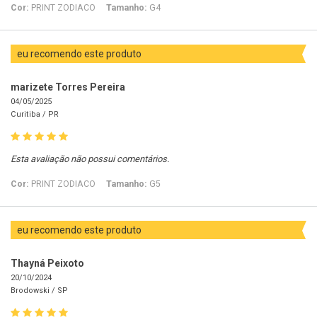
Cor:
PRINT ZODIACO
Tamanho:
G4
eu recomendo este produto
marizete Torres Pereira
04/05/2025
Curitiba /
PR
Esta avaliação não possui comentários.
Cor:
PRINT ZODIACO
Tamanho:
G5
eu recomendo este produto
Thayná Peixoto
20/10/2024
Brodowski /
SP