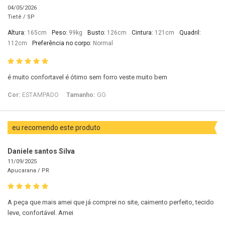
04/05/2026
Tietê /
SP
Altura:
165cm
Peso:
99kg
Busto:
126cm
Cintura:
121cm
Quadril:
112cm
Preferência no corpo:
Normal
é muito confortavel é ótimo sem forro veste muito bem
Cor:
ESTAMPADO
Tamanho:
GG
eu recomendo este produto
Daniele santos Silva
11/09/2025
Apucarana /
PR
A peça que mais amei que já comprei no site, caimento perfeito, tecido
leve, confortável. Amei