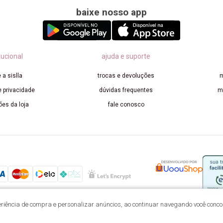
baixe nosso app
tucional
ajuda e suporte
 a sislla
trocas e devoluções
m
e privacidade
dúvidas frequentes
m
ões da loja
fale conosco
xperiência de compra e personalizar anúncios, ao continuar navegando você con