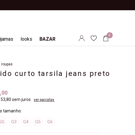
0
ijamas
looks
BAZAR
roupas
ido curto tarsila jeans preto
7
,00
 53,80
sem juros
ver parcelas
GG
G3
G4
G5
G6