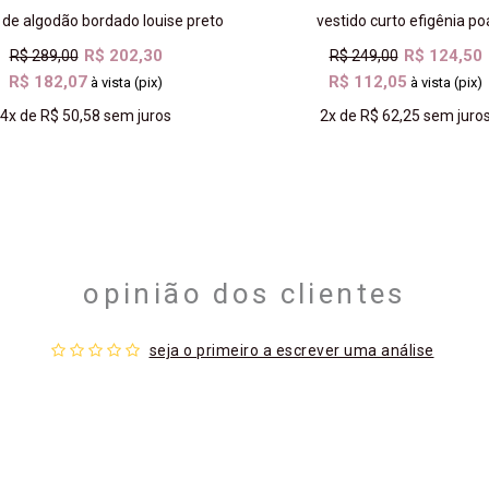
 de algodão bordado louise preto
vestido curto efigênia po
R$ 202,30
R$ 124,50
R$ 289,00
R$ 249,00
R$ 182,07
R$ 112,05
à vista (pix)
à vista (pix)
4x
de
R$ 50,58
sem juros
2x
de
R$ 62,25
sem juro
COMPRAR
COMPRAR
opinião dos clientes
seja o primeiro a escrever uma análise