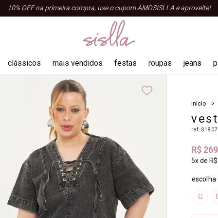
10% OFF na primeira compra, use o cupom AMOSISLLA e aproveite!
clássicos
mais vendidos
festas
roupas
jeans
p
blusas
início
shorts e bermudas
vest
tops e croppeds
ref:
S180
regatas
R$ 269
acessórios
5x
de
R$
macacão
G