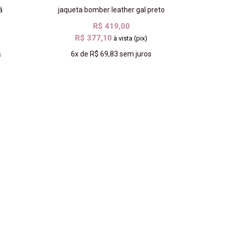
á
jaqueta bomber leather gal preto
R$ 419,00
R$ 377,10
à vista (pix)
6x
de
R$ 69,83
sem juros
s
COMPRAR