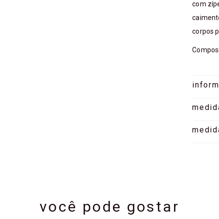
com zípe
caiment
corpos p
Composi
infor
medid
medid
você pode gostar