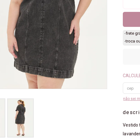
-
frete g
-
troca o
não sei 
descr
Vestido
lavander