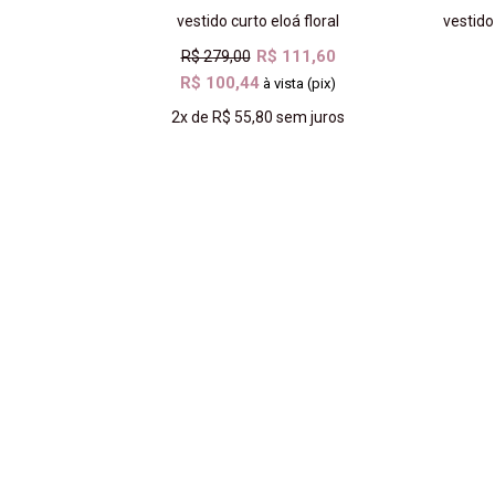
vestido curto eloá floral
vestido
R$ 111,60
R$ 279,00
R$ 100,44
à vista (pix)
2x
de
R$ 55,80
sem juros
COMPRAR