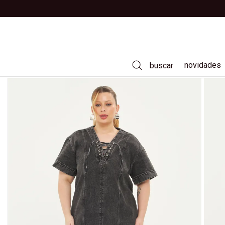
novidades
buscar
vestidos
calças
saias
camisas
t-shirts
casacos e jaquetas
tricôs
jeans
moda praia