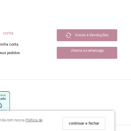
conta
trocas e devoluções
inha conta
chama no whatsapp
eus pedidos
corda com nossa
Política de
continuar e fechar