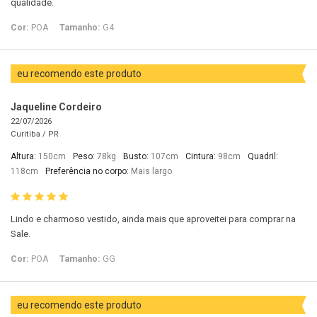
qualidade.
Cor:
POA
Tamanho:
G4
eu recomendo este produto
Jaqueline Cordeiro
22/07/2026
Curitiba /
PR
Altura:
150cm
Peso:
78kg
Busto:
107cm
Cintura:
98cm
Quadril:
118cm
Preferência no corpo:
Mais largo
Lindo e charmoso vestido, ainda mais que aproveitei para comprar na
Sale.
Cor:
POA
Tamanho:
GG
eu recomendo este produto