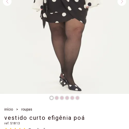
início
roupas
vestido curto efigênia poá
ref:
S1813