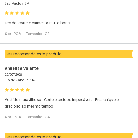
São Paulo /
SP
Tecido, corte e caimento muito bons
Cor:
POA
Tamanho:
G3
eu recomendo este produto
Annelise Valente
29/07/2026
Rio de Janeiro /
RJ
Vestido maravilhoso . Corte e tecidos impecáveis . Fica chique e
gracioso ao mesmo tempo.
Cor:
POA
Tamanho:
G4
eu recomendo este produto