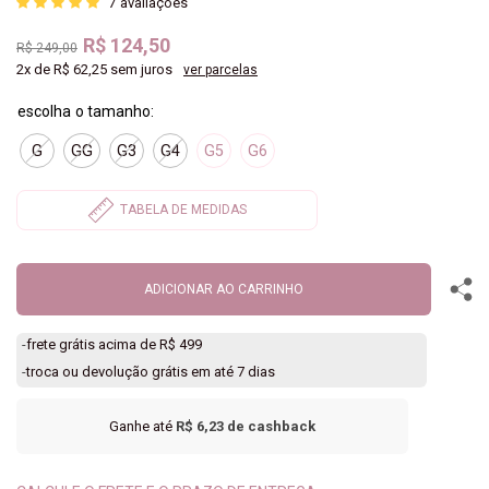
7
avaliações
R$ 124,50
R$ 249,00
2x
de
R$ 62,25
sem juros
ver parcelas
G
GG
G3
G4
G5
G6
ADICIONAR AO CARRINHO
-
frete grátis acima de R$ 499
-
troca ou devolução grátis em até 7 dias
Ganhe até
R$ 6,23
de cashback