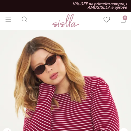
10% OFF na primeira compra, use o cupom
AMOSISLLA e aproveite!
0