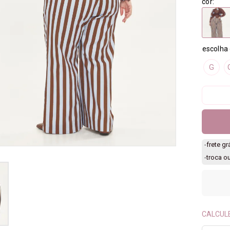
cor:
G
-
frete g
-
troca o