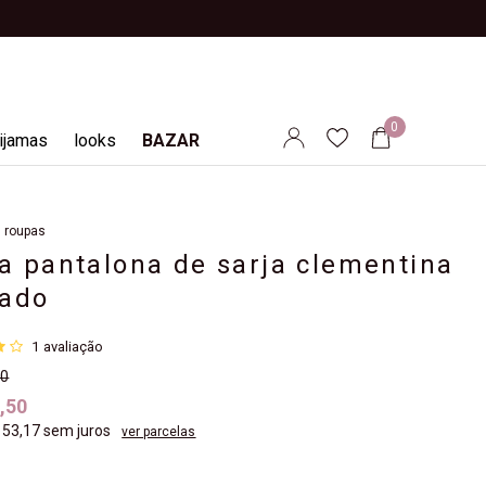
0
ijamas
looks
BAZAR
roupas
a pantalona de sarja clementina
rado
6
1
avaliação
00
,50
 53,17
sem juros
ver parcelas