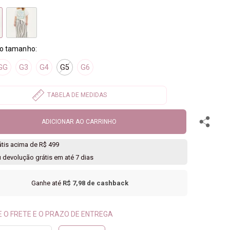
GG
G3
G4
G5
G6
ADICIONAR AO CARRINHO
rátis acima de R$ 499
u devolução grátis em até 7 dias
Ganhe até
R$ 7,98
de cashback