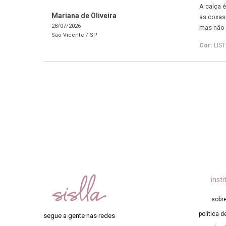
A calça é
Mariana de Oliveira
as coxas 
28/07/2026
mas não 
São Vicente /
SP
Cor:
LIS
insti
sobre
política d
segue a gente nas redes