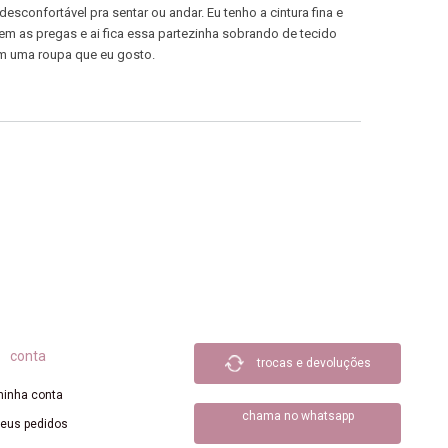
esconfortável pra sentar ou andar. Eu tenho a cintura fina e
tem as pregas e ai fica essa partezinha sobrando de tecido
om uma roupa que eu gosto.
conta
trocas e devoluções
inha conta
chama no whatsapp
eus pedidos