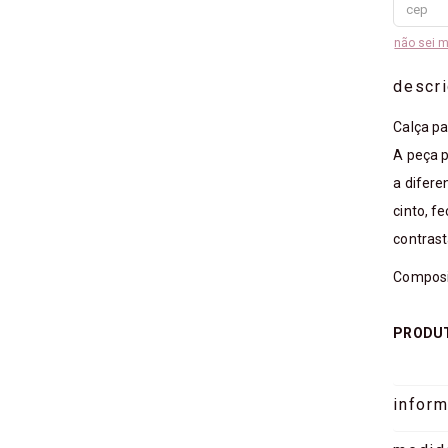
não sei 
descr
Calça pa
A peça p
a difere
cinto, f
contrast
Composi
PRODUT
infor