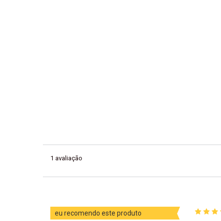
1
avaliação
eu recomendo este produto