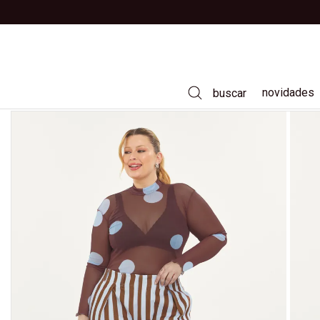
novidades
buscar
vestidos
calças
saias
camisas
t-shirts
casacos e jaquetas
tricôs
jeans
moda praia