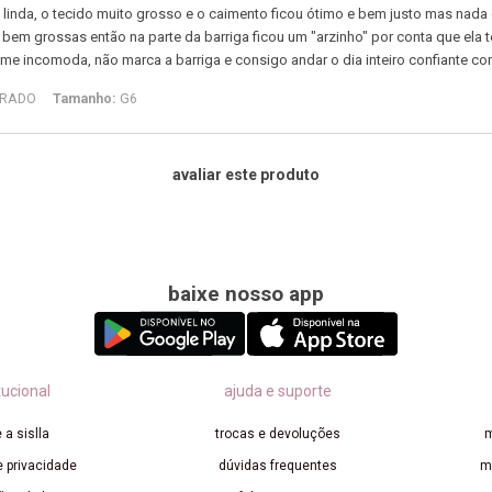
 linda, o tecido muito grosso e o caimento ficou ótimo e bem justo mas nada d
bem grossas então na parte da barriga ficou um "arzinho" por conta que ela 
me incomoda, não marca a barriga e consigo andar o dia inteiro confiante c
TRADO
Tamanho:
G6
avaliar este produto
baixe nosso app
tucional
ajuda e suporte
 a sislla
trocas e devoluções
m
e privacidade
dúvidas frequentes
m