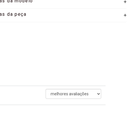
as da modelo
as da peça
ordenar
avaliações
por