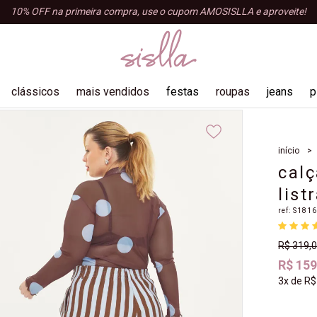
10% OFF na primeira compra, use o cupom AMOSISLLA e aproveite!
clássicos
mais vendidos
festas
roupas
jeans
p
blusas
início
shorts e bermudas
calç
tops e croppeds
list
regatas
ref:
S181
acessórios
macacão
R$ 319,
R$ 159
3x
de
R$