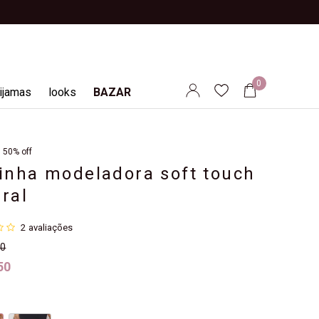
0
ijamas
looks
BAZAR
50% off
cinha modeladora soft touch
ral
1
2
avaliações
00
50