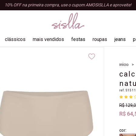
10% OFF na primeira compra, use o cupom AMOSISLLA e aproveite!
clássicos
mais vendidos
festas
roupas
jeans
p
blusas
início
shorts e bermudas
cal
tops e croppeds
natu
regatas
ref:
S151
acessórios
macacão
R$ 129,
R$ 64,
cor: