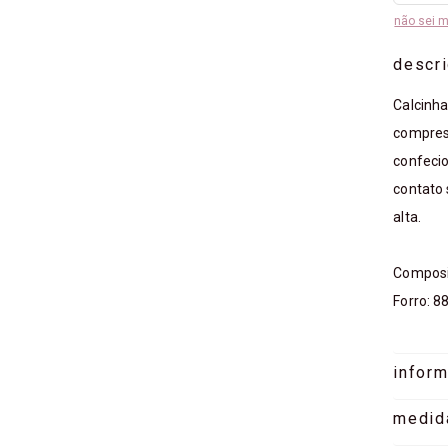
não sei 
descr
Calcinh
compress
confeci
contato 
alta.
Composi
Forro: 8
infor
medid