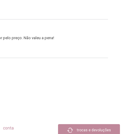
or pelo preço. Não valeu a pena!
conta
trocas e devoluções