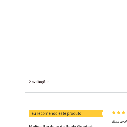
2
avaliações
eu recomendo este produto
Esta aval
Melina Pordeus de Paula Goedert