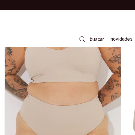
novidades
buscar
vestidos
calças
saias
camisas
t-shirts
casacos e jaquetas
tricôs
jeans
moda praia