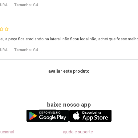
URAL
Tamanho:
G4
i, a peça fica enrolando na lateral, não ficou legal não, achei que fosse melh
URAL
Tamanho:
G4
avaliar este produto
baixe nosso app
tucional
ajuda e suporte