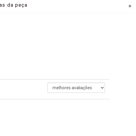
as da peça
ordenar
avaliações
por