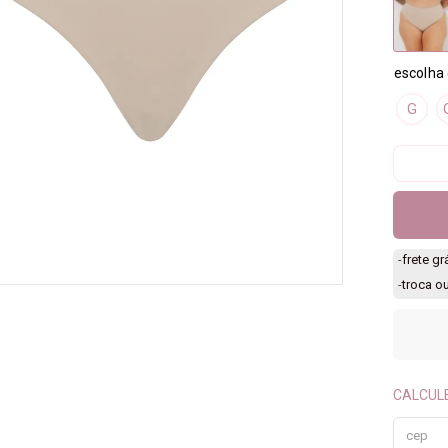
G
-
frete g
-
troca o