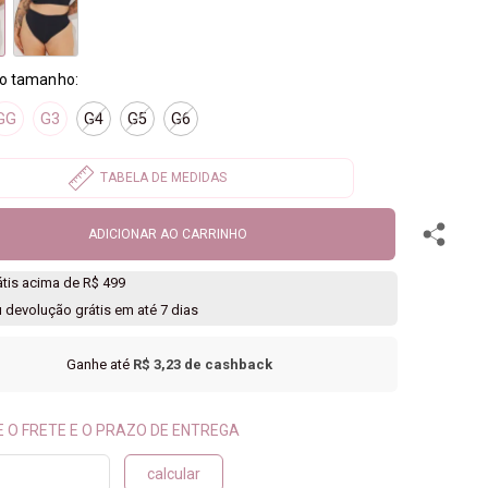
GG
G3
G4
G5
G6
ADICIONAR AO CARRINHO
rátis acima de R$ 499
u devolução grátis em até 7 dias
Ganhe até
R$ 3,23
de cashback
calcular