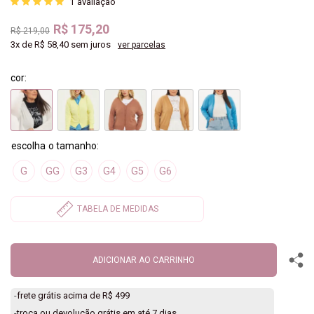
1
avaliação
R$ 175,20
R$ 219,00
3x
de
R$ 58,40
sem juros
ver parcelas
cor:
G
GG
G3
G4
G5
G6
ADICIONAR AO CARRINHO
-
frete grátis acima de R$ 499
-
troca ou devolução grátis em até 7 dias