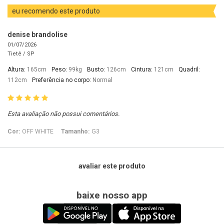
eu recomendo este produto
denise brandolise
01/07/2026
Tietê /
SP
Altura:
165cm
Peso:
99kg
Busto:
126cm
Cintura:
121cm
Quadril:
112cm
Preferência no corpo:
Normal
Esta avaliação não possui comentários.
Cor:
OFF WHITE
Tamanho:
G3
avaliar este produto
baixe nosso app