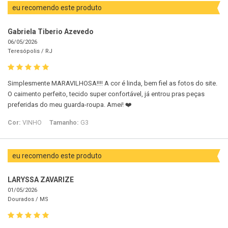
eu recomendo este produto
Gabriela Tiberio Azevedo
06/05/2026
Teresópolis /
RJ
Simplesmente MARAVILHOSA!!!! A cor é linda, bem fiel as fotos do site.
O caimento perfeito, tecido super confortável, já entrou pras peças
preferidas do meu guarda-roupa. Amei! ❤️
Cor:
VINHO
Tamanho:
G3
eu recomendo este produto
LARYSSA ZAVARIZE
01/05/2026
Dourados /
MS