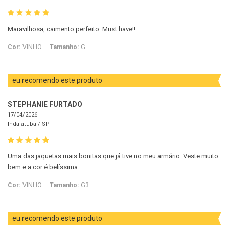
Maravilhosa, caimento perfeito. Must have!!
Cor:
VINHO
Tamanho:
G
eu recomendo este produto
STEPHANIE FURTADO
17/04/2026
Indaiatuba /
SP
Uma das jaquetas mais bonitas que já tive no meu armário. Veste muito
bem e a cor é belíssima
Cor:
VINHO
Tamanho:
G3
eu recomendo este produto