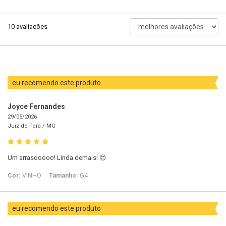
ordenar
10
avaliações
avaliações
por
eu recomendo este produto
Joyce Fernandes
29/05/2026
Juiz de Fora /
MG
Um arrasooooo! Linda demais! 😍
Cor:
VINHO
Tamanho:
G4
eu recomendo este produto