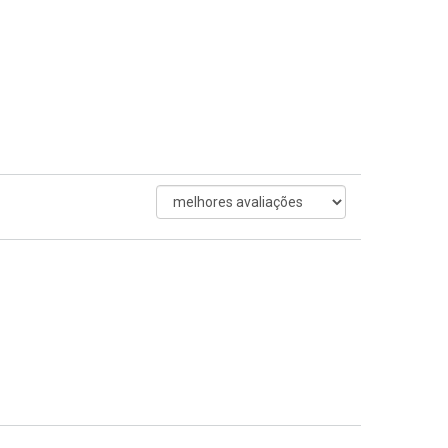
ordenar
avaliações
por