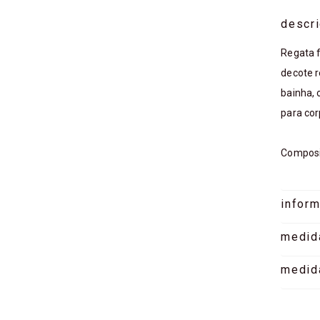
descr
Regata 
decote r
bainha, 
para cor
Composi
infor
medid
medid