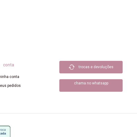
conta
trocas e devoluções
inha conta
chama no whatsapp
eus pedidos