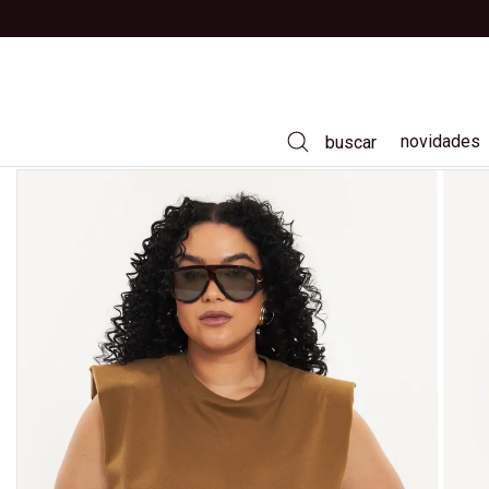
novidades
buscar
vestidos
calças
saias
camisas
t-shirts
casacos e jaquetas
tricôs
jeans
moda praia