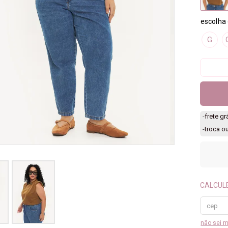
G
-
frete g
-
troca o
não sei 