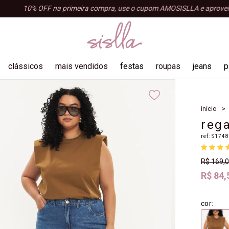
10% OFF na primeira compra, use o cupom AMOSISLLA e aproveite!
clássicos
mais vendidos
festas
roupas
jeans
p
blusas
início
shorts e bermudas
reg
tops e croppeds
ref:
S174
regatas
R$ 169,
acessórios
R$ 84,
macacão
cor: