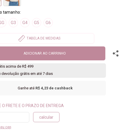
GG
G3
G4
G5
G6
ADICIONAR AO CARRINHO
rátis acima de R$ 499
u devolução grátis em até 7 dias
Ganhe até
R$ 4,23
de cashback
calcular
meu cep