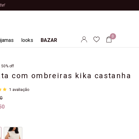
0
ijamas
looks
BAZAR
50% off
ata com ombreiras kika castanha
8
1
avaliação
00
50