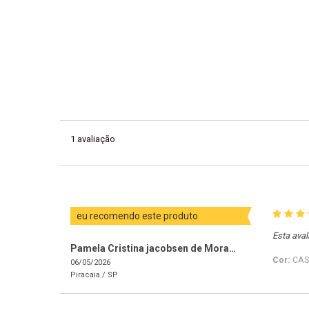
1
avaliação
eu recomendo este produto
Esta aval
Pamela Cristina jacobsen de Moraes Araújo
Cor:
CA
06/05/2026
Piracaia /
SP