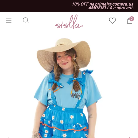
10% OFF na primeira compra, use o cupom
AMOSISLLA e aproveite!
0