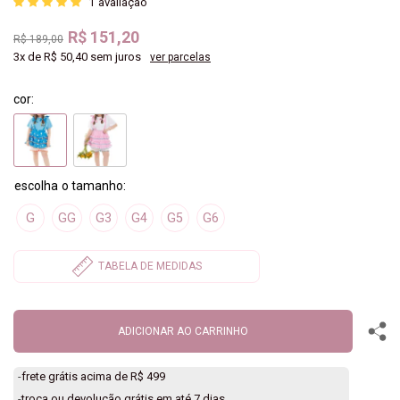
1
avaliação
R$ 151,20
R$ 189,00
3x
de
R$ 50,40
sem juros
ver parcelas
cor:
G
GG
G3
G4
G5
G6
ADICIONAR AO CARRINHO
-
frete grátis acima de R$ 499
-
troca ou devolução grátis em até 7 dias