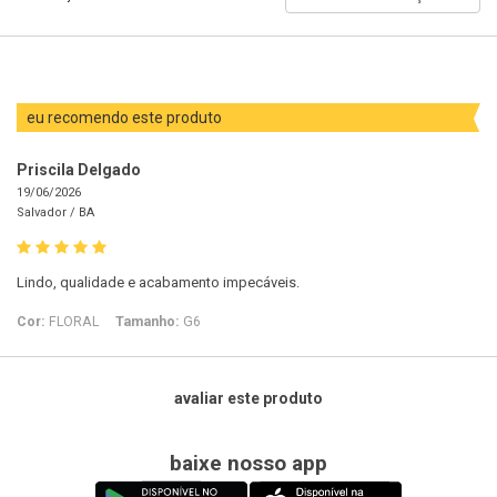
avaliações
por
eu recomendo este produto
Priscila Delgado
19/06/2026
Salvador /
BA
Lindo, qualidade e acabamento impecáveis.
Cor:
FLORAL
Tamanho:
G6
avaliar este produto
baixe nosso app