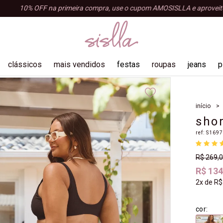
10% OFF na primeira compra, use o cupom AMOSISLLA e aproveite!
clássicos
mais vendidos
festas
roupas
jeans
p
blusas
início
shorts e bermudas
shor
tops e croppeds
ref:
S169
regatas
R$ 269,
acessórios
R$ 134
macacão
2x
de
R$
cor: