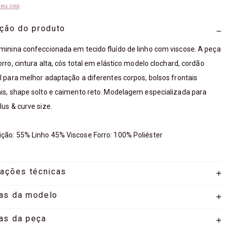
meu cep
ição do produto
minina confeccionada em tecido fluído de linho com viscose. A peça
orro, cintura alta, cós total em elástico modelo clochard, cordão
l para melhor adaptação a diferentes corpos, bolsos frontais
is, shape solto e caimento reto. Modelagem especializada para
lus & curve size.
ão: 55% Linho 45% Viscose Forro: 100% Poliéster
mações técnicas
as da modelo
as da peça