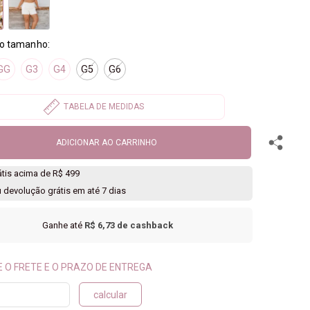
GG
G3
G4
G5
G6
ADICIONAR AO CARRINHO
rátis acima de R$ 499
u devolução grátis em até 7 dias
Ganhe até
R$ 6,73
de cashback
calcular