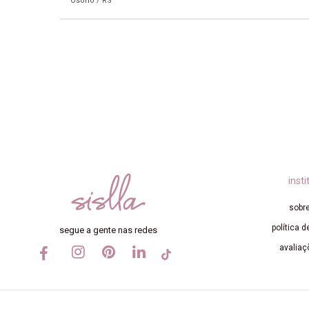
Osório /
RS
insti
sobre
política d
segue a gente nas redes
avaliaç