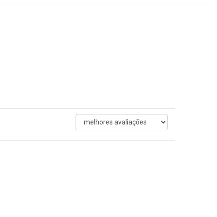
ordenar
avaliações
por