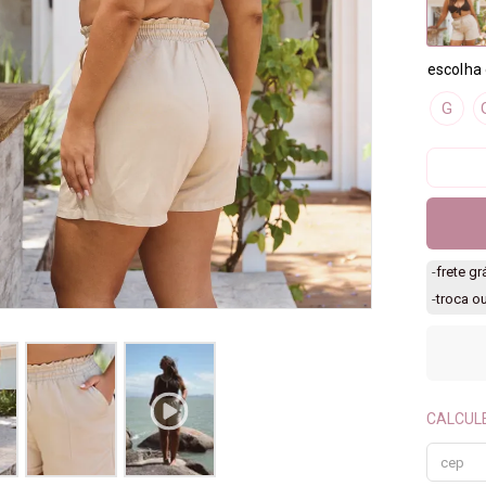
G
-
frete g
-
troca o