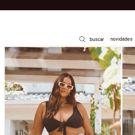
novidades
buscar
vestidos
calças
saias
camisas
t-shirts
casacos e jaquetas
tricôs
jeans
moda praia