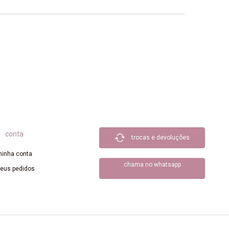
conta
trocas e devoluções
inha conta
chama no whatsapp
eus pedidos