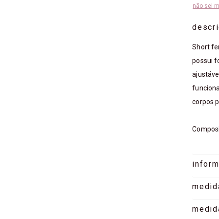
não sei 
descr
Short fe
possui f
ajustáve
funciona
corpos p
Composiç
infor
medid
medid