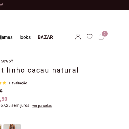
0
ijamas
looks
BAZAR
50% off
t linho cacau natural
7
1
avaliação
00
,50
 67,25
sem juros
ver parcelas