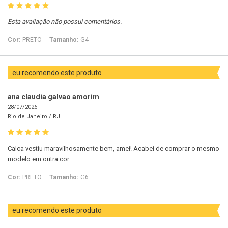
Esta avaliação não possui comentários.
Cor:
PRETO
Tamanho:
G4
eu recomendo este produto
ana claudia galvao amorim
28/07/2026
Rio de Janeiro /
RJ
Calca vestiu maravilhosamente bem, amei! Acabei de comprar o mesmo
modelo em outra cor
Cor:
PRETO
Tamanho:
G6
eu recomendo este produto