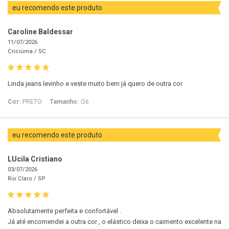
eu recomendo este produto
Caroline Baldessar
11/07/2026
Criciúma /
SC
Linda jeans levinho e veste muito bem já quero de outra cor
Cor:
PRETO
Tamanho:
G6
eu recomendo este produto
LUcila Cristiano
03/07/2026
Rio Claro /
SP
Absolutamente perfeita e confortável .
Já até encomendei a outra cor , o elástico deixa o caimento excelente na