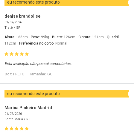
eu recomendo este produto
denise brandolise
01/07/2026
Tietê /
SP
Altura:
165cm
Peso:
99kg
Busto:
126cm
Cintura:
121cm
Quadril:
112cm
Preferência no corpo:
Normal
Esta avaliação não possui comentários.
Cor:
PRETO
Tamanho:
GG
eu recomendo este produto
Marina Pinheiro Madrid
01/07/2026
Santa Maria /
RS