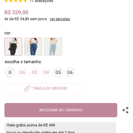
11
avaliações
R$ 329,00
6x
de
R$ 54,83
sem juros
ver parcelas
cor:
G
GG
G3
G4
G5
G6
ADICIONAR AO CARRINHO
-
frete grátis acima de R$ 499
-
troca ou devolução grátis em até 7 dias