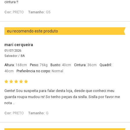
cintura !!
Cor:
PRETO
Tamanho:
G5
eu recomendo este produto
mari cerqueira
01/07/2026
Salvador /
BA
Altura:
168cm
Peso:
76kg
Busto:
40cm
Cintura:
36cm
Quadril:
40cm
Preferência no corpo:
Normal
Gente! Sou suspeita para falar desta loja, desde que conheci meu
guarda roupa mudou rs! So tenho peças da sislla. Sislla por favor me
nota ..
Cor:
PRETO
Tamanho:
G