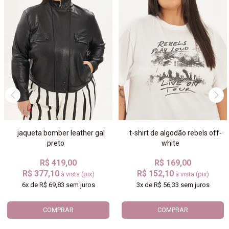
jaqueta bomber leather gal
t-shirt de algodão rebels off-
preto
white
R$ 419,00
R$ 169,00
R$ 377,10
R$ 152,10
à vista (pix)
à vista (pix)
6x
de
R$ 69,83
sem juros
3x
de
R$ 56,33
sem juros
COMPRAR
COMPRAR