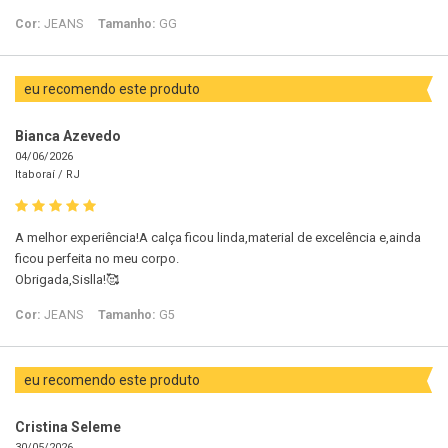
Cor:
JEANS
Tamanho:
GG
eu recomendo este produto
Bianca Azevedo
04/06/2026
Itaboraí /
RJ
A melhor experiência!A calça ficou linda,material de excelência e,ainda
ficou perfeita no meu corpo.
Obrigada,Sislla!🥰
Cor:
JEANS
Tamanho:
G5
eu recomendo este produto
Cristina Seleme
30/05/2026