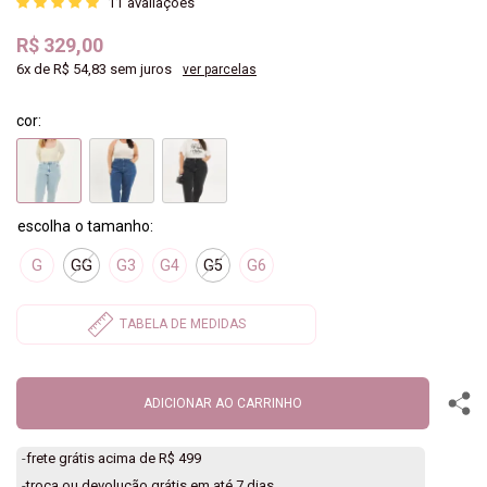
11
avaliações
R$ 329,00
6x
de
R$ 54,83
sem juros
ver parcelas
cor:
G
GG
G3
G4
G5
G6
ADICIONAR AO CARRINHO
-
frete grátis acima de R$ 499
-
troca ou devolução grátis em até 7 dias