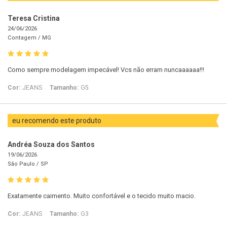
Teresa Cristina
24/06/2026
Contagem /
MG
Como sempre modelagem impecável! Vcs não erram nuncaaaaaa!!!
Cor:
JEANS
Tamanho:
G5
eu recomendo este produto
Andréa Souza dos Santos
19/06/2026
São Paulo /
SP
Exatamente caimento. Muito confortável e o tecido muito macio.
Cor:
JEANS
Tamanho:
G3