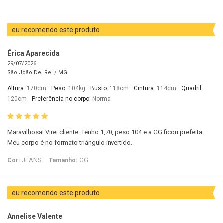
eu recomendo este produto
Érica Aparecida
29/07/2026
São João Del Rei /
MG
Altura:
170cm
Peso:
104kg
Busto:
118cm
Cintura:
114cm
Quadril:
120cm
Preferência no corpo:
Normal
Maravilhosa! Virei cliente. Tenho 1,70, peso 104 e a GG ficou prefeita.
Meu corpo é no formato triângulo invertido.
Cor:
JEANS
Tamanho:
GG
eu recomendo este produto
Annelise Valente